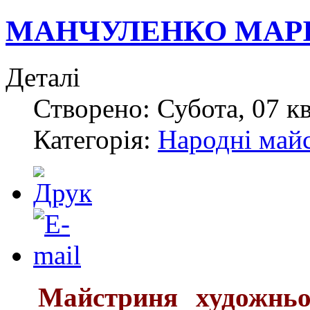
МАНЧУЛЕНКО МАРІ
Деталі
Створено: Субота, 07 кв
Категорія:
Народні май
М
айстриня художнь