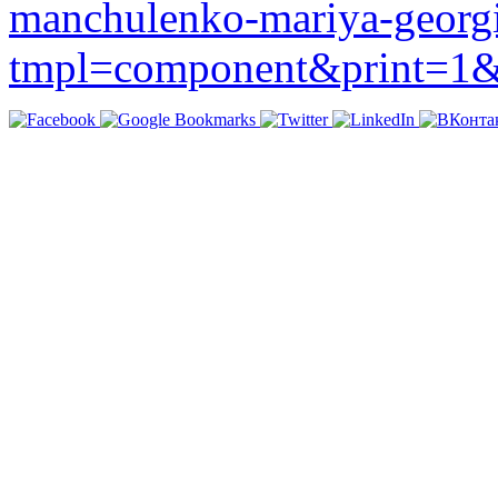
manchulenko-mariya-georgi
tmpl=component&print=1&l