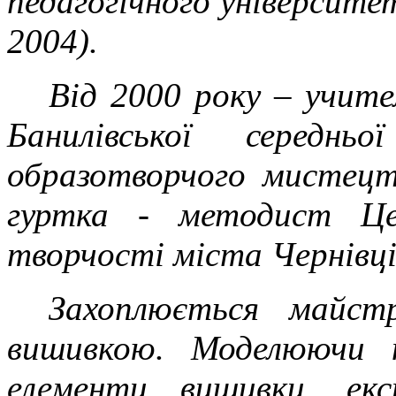
педагогічного університет
2004).
Від 2000 року – учит
Банилівської середнь
образотворчого мистецтв
гуртка - методист Це
творчості міста Чернівці
Захоплюється майст
вишивкою. Моделюючи н
елементи вишивки, екс