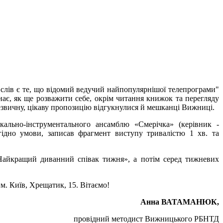
слів є те, що відомий ведучий найпопулярнішої телепрограми"
знає, як ще розважити себе, окрім читання книжок та перегляду
 незвичну, цікаву пропозицію відгукнулися й мешканці Вижниці.
окально-інструментального ансамблю «Смерічка» (керівник -
гідно умови,
записав фрагмент виступу тривалістю 1 хв. та
 «Найкращий диванний співак тижня», а потім серед тижневих
м. Київ, Хрещатик, 15. Вітаємо!
Анна ВАТАМАНЮК,
провідний методист Вижницького РБНТД