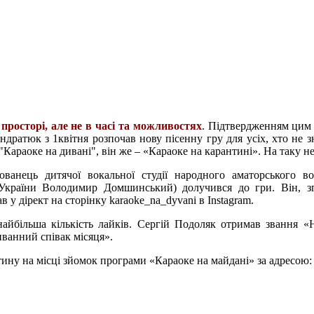
просторі, але не в часі та можливостях
. Підтвердженням цим 
ндратюк з 1квітня розпочав нову пісенну гру для усіх, хто не 
- "Караоке на дивані", він же – «Караоке на карантині». На таку
ованець дитячої вокальної студії народного аматорського в
 України Володимир Домшинський) долучився до гри. Він, з
в у дірект на сторінку
karaoke_na_dyvani в Instagram
.
 найбільша кількість лайків. Сергій Подоляк отримав звання
ванний співак місяця».
тину на місці зйомок програми «Караоке на майдані» за адресою: 