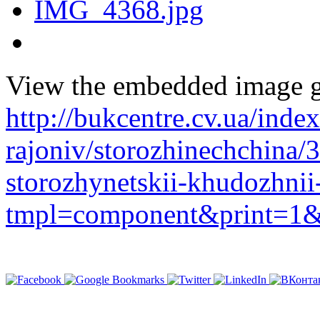
View the embedded image ga
http://bukcentre.cv.ua/inde
rajoniv/storozhinechchina/
storozhynetskii-khudozhnii
tmpl=component&print=1&l