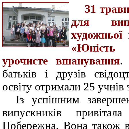
31 трав
для випу
художньої
«Юність 
урочисте вшанування
.
батьків і друзів свідо
освіту отримали 25 учнів 
Із успішним заверше
випускників привітал
Побережна. Вона також в