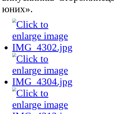
юних».