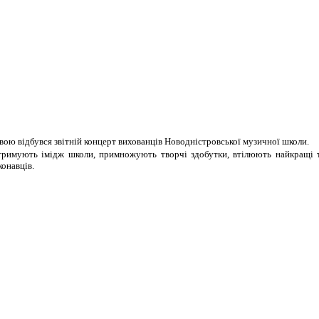
звою відбувся звітній концерт вихованців Новодністровської музичної школи.
ідтримують імідж школи, примножують творчі здобутки, втілюють найкращі 
онавців.