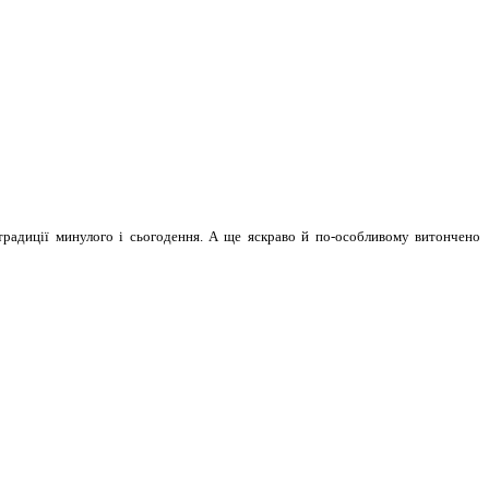
традиції минулого і сьогодення. А ще яскраво й по-особливому витончено