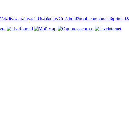
k/2834-divosvit-dityachikh-talantiv-2018.html?tmpl=component&print