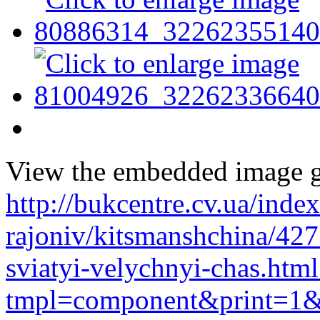
View the embedded image ga
http://bukcentre.cv.ua/inde
rajoniv/kitsmanshchina/427
sviatyi-velychnyi-chas.html
tmpl=component&print=1&l