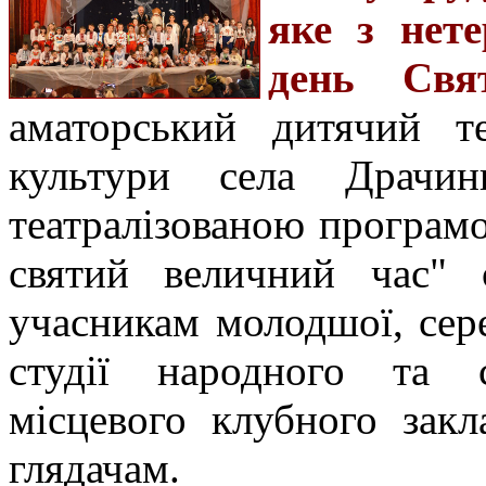
яке з нет
день Свя
аматорський дитячий т
культури села Драчин
театралізованою програм
святий величний час" 
учасникам молодшої, сере
студії народного та 
місцевого клубного закл
глядачам.