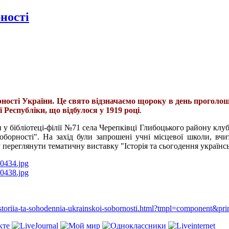
рності
орності України. Це свято відзначаємо щороку в день проголо
 Республіки, що відбулося у 1919 році
.
и у бібліотеці-філії №71 села Черепківці Глибоцького району клу
Соборності". На захід були запрошені учні місцевої школи, вч
 переглянути тематичну виставку "Історія та сьогодення українсь
43-istoriia-ta-sohodennia-ukrainskoi-sobornosti.html?tmpl=component