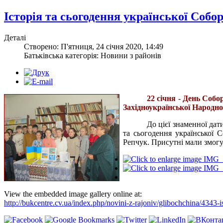
Історія та сьогодення української Собо
Деталі
Створено: П'ятниця, 24 січня 2020, 14:49
Батьківська категорія: Новини з районів
22 січня - День Соб
Західноукраїнської Народної
До цієї знаменної дат
та сьогодення української 
Репчук. Присутні мали змогу
View the embedded image gallery online at:
http://bukcentre.cv.ua/index.php/novini-z-rajoniv/glibochchina/43