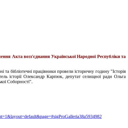
шення Акта возз'єднання Української Народної Республіки та
бні та бібліотечні працівники провели історичну годину "Історія
итель історії Олександр Карпюк, депутат селищної ради Ольга
кої Соборності".
&print=1&layout=default&page=#sigProGalleria38a5934982