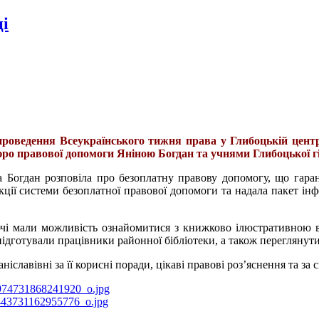
ці
проведення Всеукраїнського тижня права у Глибоцькій центра
ро правової допомоги Яніною Богдан та учнями Глибоцької гі
на Богдан розповіла про безоплатну правову допомогу, що гара
нкції системи безоплатної правової допомоги та надала пакет і
чі мали можливість ознайомитися з книжково ілюстративною в
 підготували працівники районної бібліотеки, а також перегляну
іславівні за її корисні поради, цікаві правові роз’яснення та за