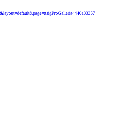
t=1&layout=default&page=#sigProGalleria4440a33357