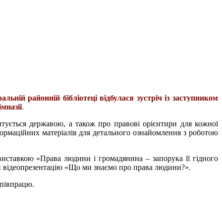
льній районній бібліотеці відбулася зустріч із заступником
мназії
.
нтується державою, а також про правові орієнтири для кожної
нформаційних матеріалів для детального ознайомлення з роботою
иставкою «Права людини і громадянина – запорука її гідного
ти відеопрезентацію «Що ми знаємо про права людини?».
 співпрацю.