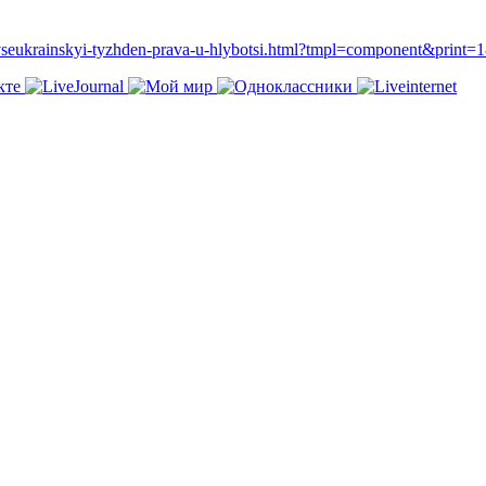
54-vseukrainskyi-tyzhden-prava-u-hlybotsi.html?tmpl=component&prin