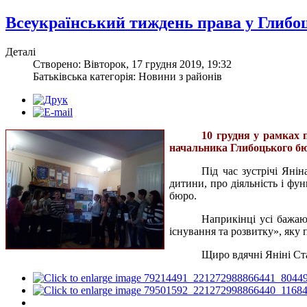
Всеукраїнський тиждень права у Глибо
Деталі
Створено: Вівторок, 17 грудня 2019, 19:32
Батьківська категорія: Новини з районів
10 грудня у рамках 
начальника Глибоцького бю
Під час зустрічі Яні
дитини, про діяльність і фу
бюро.
Наприкінці усі бажаю
існування та розвитку», яку
Щиро вдячні Яніні Стан