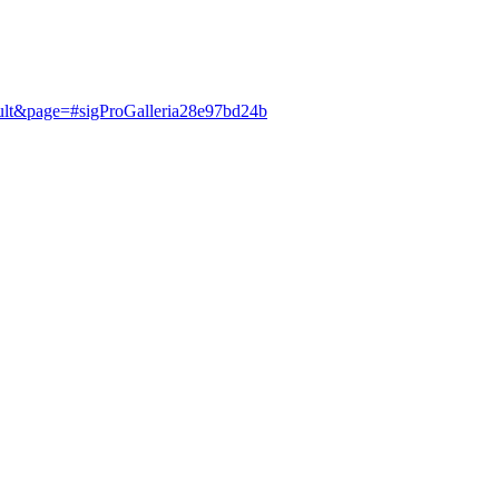
fault&page=#sigProGalleria28e97bd24b