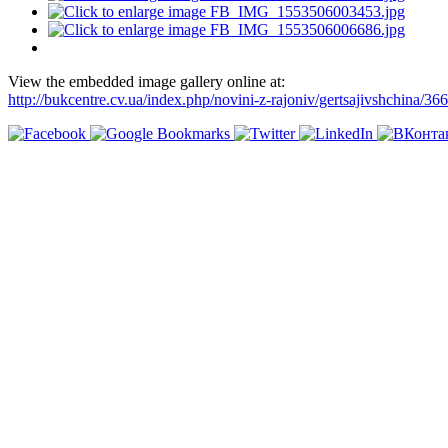
View the embedded image gallery online at:
http://bukcentre.cv.ua/index.php/novini-z-rajoniv/gertsajivshchin