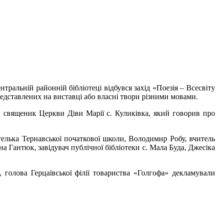
ентральній районній бібліотеці відбувся захід «Поезія – Всесвіту
представлених на виставці або власні твори різними мовами.
 священик Церкви Діви Марії с. Куликівка, який говорив про
телька Тернавської початкової школи, Володимир Робу, вчитель
нна Гантюк, завідувач публічної бібліотеки с. Мала Буда, Джесіка
, голова Герцаївської філії товариства «Голгофа» декламували