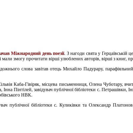
начав Міжнародний день поезії
. З нагоди свята у Герцаївській ц
очі мали змогу прочитати вірші улюблених авторів, вірші з книг, 
дожнього слова завітав отець Михайло Падурару, парафіяльний
Сільвія Каба-Гівіряк, місцева письменниця, Олена Чуботару, вчи
, Інна Пінтілей, завідувач публічної бібліотеки с. Петрашівки, І
рбівського НВК.
увач публічної бібліотеки с. Куликівки та Олександр Платонов