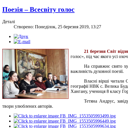
Поезія – Всесвіту голос
Деталі
Створено: Понеділок, 25 березня 2019, 13:27
21 березня Світ відз
голос», під час якого усі ох
На справжнє свято ху
важливість духовної поезії.
Власні вірші читали 
географії НВК с. Велика Буда
Хангану, учениця 8 класу Го
Тетяна Андрус, завід
твори улюблених авторів.