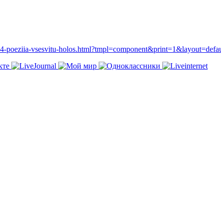
a/3664-poeziia-vsesvitu-holos.html?tmpl=component&print=1&layout=de