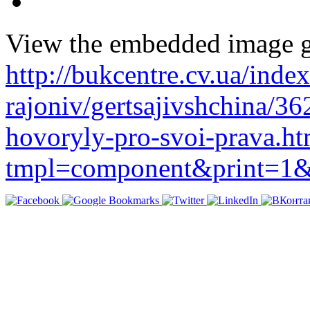
View the embedded image ga
http://bukcentre.cv.ua/inde
rajoniv/gertsajivshchina/3
hovoryly-pro-svoi-prava.ht
tmpl=component&print=1&