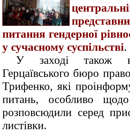
централь
представни
питання гендерної рівно
у сучасному суспільстві
.
У заході також вз
Герцаївського бюро право
Трифенко, які проінформ
питань, особливо щод
розповсюдили серед при
листівки.