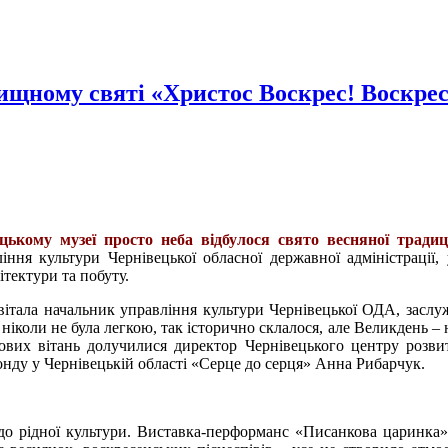
ищному святі «Христос Воскрес! Воскрес
цькому музеї просто неба відбулося свято весняної традиц
ління культури Чернівецької обласної державної адміністраці
тектури та побуту.
ивітала начальник управління культури Чернівецької ОДА, засл
 ніколи не була легкою, так історично склалося, але Великдень –
кових вітань долучилися
директор Чернівецького центру розви
нду у Чернівецькій області «Серце до серця» Анна Рибарчук.
 до рідної культури. Виставка-перформанс «Писанкова царинка», 