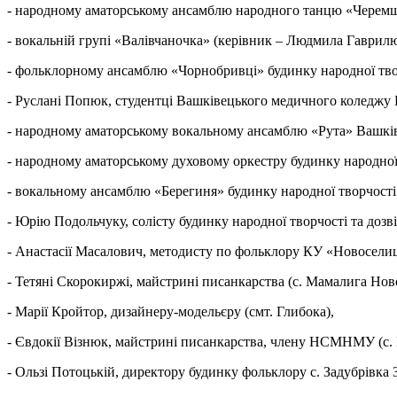
- народному аматорському ансамблю народного танцю «Черемши
- вокальній групі «Валівчаночка» (керівник – Людмила Гаврилю
- фольклорному ансамблю «Чорнобривці» будинку народної творч
- Руслані Попюк, студентці Вашківецького медичного коледжу 
- народному аматорському вокальному ансамблю «Рута» Вашківе
- народному аматорському духовому оркестру будинку народної т
- вокальному ансамблю «Берегиня» будинку народної творчості 
- Юрію Подольчуку, солісту будинку народної творчості та дозві
- Анастасії Масалович, методисту по фольклору КУ «Новосели
- Тетяні Скорокиржі, майстрині писанкарства (с. Мамалига Нов
- Марії Кройтор, дизайнеру-модельєру (смт. Глибока),
- Євдокії Візнюк, майстрині писанкарства, члену НСМНМУ (с. 
- Ользі Потоцькій, директору будинку фольклору с. Задубрівка 