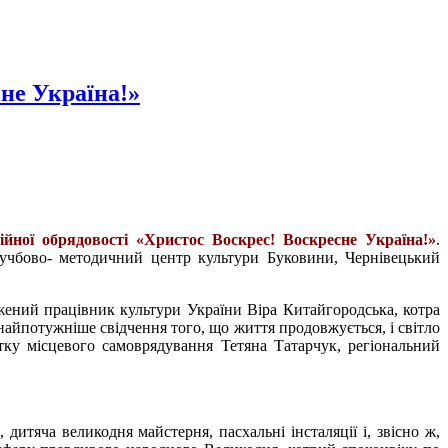
не Україна!»
ійної обрядовості «Христос Воскрес! Воскресне Україна!»
.
ї, учбово- методичний центр культури Буковини, Чернівецький
ужений працівник культури України Віра Китайгородська, котра
 найпотужніше свідчення того, що життя продовжується, і світло
тку місцевого самоврядування Тетяна Татарчук, регіональний
дитяча великодня майстерня, пасхальні інсталяції і, звісно ж,