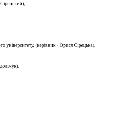
Сірецький),
університету, (керівник - Орися Сірецька),
дольчук),