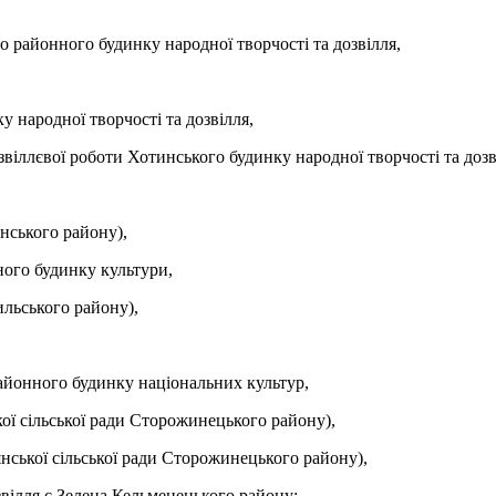
 районного будинку народної творчості та дозвілля,
 народної творчості та дозвілля,
озвіллєвої роботи Хотинського будинку народної творчості та дозв
нського району),
ного будинку культури,
ильського району),
йонного будинку національних культур,
кої сільської ради Сторожинецького району),
янської сільської ради Сторожинецького району),
звілля с.Зелена Кельменецького району;