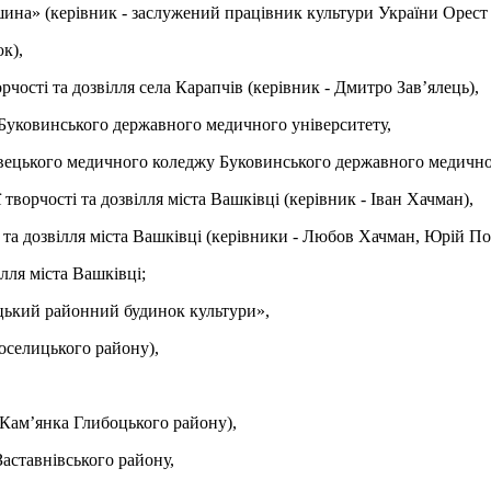
на» (керівник - заслужений працівник культури України Орест 
к),
ості та дозвілля села Карапчів (керівник - Дмитро Зав’ялець),
Буковинського державного медичного університету,
цького медичного коледжу Буковинського державного медичного 
ворчості та дозвілля міста Вашківці (керівник - Іван Хачман),
та дозвілля міста Вашківці (керівники - Любов Хачман, Юрій По
лля міста Вашківці;
цький районний будинок культури»,
оселицького району),
Кам’янка Глибоцького району),
Заставнівського району,