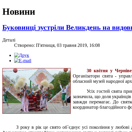
Новини
Буковинці зустріли Великдень на видов
Деталі
Створено: П'ятниця, 03 травня 2019, 16:08
30 квітня у Черніве
Організатори свята - управ
обласний музей народної архі
Усіх гостей свята пр
зазначила, що доля українців
завжди перемагає. До свят
координатор благодійного фо
З року в рік це свято об`єднує усі покоління у любові