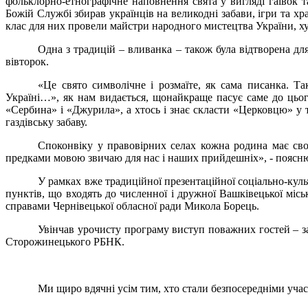
фольклорно-етнографічне наповнення свята у вигляді гаївок 
Божій Службі збирав українців на великодні забави, ігри та 
клас для них провели майстри народного мистецтва України, х
Одна з традицій – вливанка – також була відтворена для
вівторок.
«Це свято символічне і розмаїте, як сама писанка. Т
Україні…», як нам видається, щонайкраще пасує саме до цьог
«Сербина» і «Джурила», а хтось і знає скласти «Церковцю» у 
газдівську забаву.
Споконвіку у правовірних селах кожна родина має своє
предками мовою звичаю для нас і наших прийдешніх», - поясн
У рамках вже традиційної презентаційної соціально-куль
пунктів, що входять до численної і дружної Вашківецької мі
справами Чернівецької обласної ради Микола Борець.
Увінчав урочисту програму виступ поважних гостей – з
Сторожинецького РБНК.
Ми щиро вдячні усім тим, хто стали безпосередніми уча