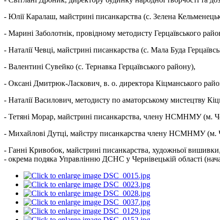
‑ Юлії Каралаш, майстрині писанкарства (с. Зелена Кельменець
- Марині Заболотнік, провідному методисту Герцаївського район
- Наталії Чевці, майстрині писанкарства (с. Мала Буда Герцаївс
- Валентині Сувейко (с. Тернавка Герцаївського району),
- Оксані Дмитрюк-Ласкович
,
в. о. директора
Кіцманського район
-
Наталії Василович
,
методисту по аматорському мистецтву Кіцм
-
Тетяні Морар, майстрині писанкарства, члену НСМНМУ (м. Че
-
Михайлові Дутці, майстру писанкарства члену НСМНМУ (м. Ч
- Ганні Кривобок, майстрині писанкарства, художньої вишивк
- окрема подяка Управлінню ДСНС у Чернівецькій області (на