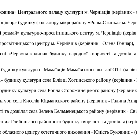
ковина» Центрального палацу культури м. Чернівців (керівник -
цішор» будинку фольклору мікрорайону «Роша-Стинка» м. Чернів
розмай» культурно-просвітницького центру м. Чернівців (керівн
освітницького центру м. Чернівців (керівник - Олена Гончар),
ні «Червона калина» будинку народної творчості та дозвілля 
удинку культури с. Мамаївців Мамаївської сільської ОТГ (керівн
» будинку культури села Білівці Хотинського району (керівник 
будинку культури села Ропча Сторожинецького району (керівник 
тури села Киселів Кіцманського району (керівник - Галина Андр
ті та дозвілля села Зелена Кельменецького району (керівник - Св
и» Глибоцького районного будинку творчості та дозвілля (керів
 обласного центру естетичного виховання «Юність Буковини» (к