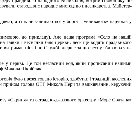
осферу правдивого народного Великодня, котрий споконвіку по
новували стародавнє народне мистецтво писанкарства. Майстер-
дівчат, а ті ж не залишаються у боргу – «вливають» парубків у
 з зимовою, до прикладу). Але наша програма «Село на нашій
а гаївки і веснянки біля церкви, десь ще водять прадавнього
о витримав піст і по Службі вперше за цю весну збирається на
ісце у церкві. Це той негласний код, який прописаний нашими
аф Микола Шкрібляк.
оріч було презентовано історію, здобутки і традиції населених
плий прийом голова ОТГ Микола Перч та вашківчанин, керуючий
уету «Скриня» та естрадно-джазового оркестру «Море Солтана»