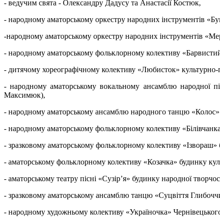
- ведучим свята - Олександру Дадусу та Анастасії Костюк,
- народному аматорському оркестру народних інструментів «Бу
-народному аматорському оркестру народних інструментів «Мер
- народному аматорському фольклорному колективу «Барвистий 
- дитячому хореографічному колективу «Любисток» культурно-пр
- народному аматорському вокальному ансамблю народної піс
Максимюк),
- народному аматорському ансамблю народного танцю «Колос» б
- народному аматорському фольклорному колективу «Білівчанка
- зразковому аматорському фольклорному колективу «Ізвораш» 
- аматорському фольклорному колективу «Козачка» будинку куль
- аматорському театру пісні «Сузір’я» будинку народної творчос
- зразковому аматорському ансамблю танцю «Суцвіття Глибоччин
- народному художньому колективу «Україночка» Чернівецького