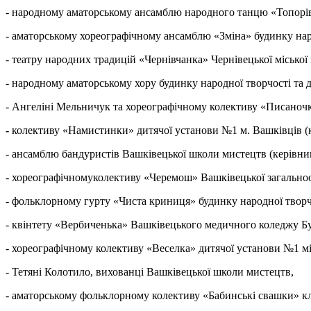
- народному аматорському ансамблю народного танцю «Топорівч
- аматорському хореографічному ансамблю «Зміна» будинку наро
- театру народних традицій «Чернівчанка» Чернівецької міської
- народному аматорському хору будинку народної творчості та д
- Ангеліні Мельничук та хореографічному колективу «Писаночка
-
колективу «Намистинки» дитячої установи №1 м. Вашківців (к
- ансамблю бандуристів Вашківецької школи мистецтв (керівни
- хореографічномуколективу «Черемош» Вашківецької загальноос
- фольклорному гурту «Чиста криниця» будинку народної творчос
- квінтету «Вербиченька» Вашківецького медичного коледжу Бу
- хореографічному колективу «Веселка» дитячої установи №1 мі
- Тетяні Колотило, вихованці Вашківецької школи мистецтв,
- аматорському фольклорному колективу «Бабинські свашки» клу