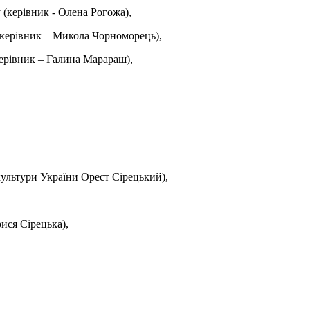
(керівник - Олена Рогожа),
(керівник – Микола Чорноморець),
керівник – Галина Марараш),
культури України Орест Сірецький),
ися Сірецька),