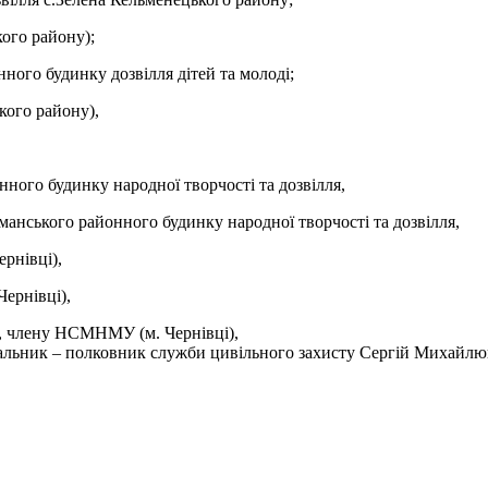
кого району);
ного будинку дозвілля дітей та молоді;
ького району),
ного будинку народної творчості та дозвілля,
анського районного будинку народної творчості та дозвілля,
рнівці),
ернівці),
и, члену НСМНМУ (м. Чернівці),
чальник – полковник служби цивільного захисту Сергій Михайлю