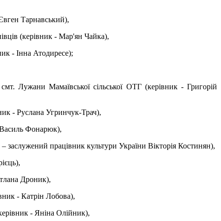
 Євген Тарнавський),
ців (керівник - Мар'ян Чайка),
ик - Інна Атодиресе);
смт. Лужани Мамаївської сільської ОТГ (керівник - Григорій
ик - Руслана Угринчук-Трач),
- Василь Фонарюк),
– заслужений працівник культури України Вікторія Костинян),
ієць),
ітлана Дроник),
ник - Катрін Лобова),
ерівник - Яніна Олійник),