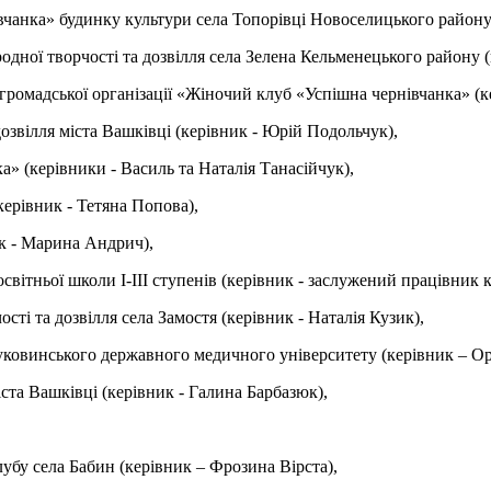
анка» будинку культури села Топорівці Новоселицького району 
дної творчості та дозвілля села Зелена Кельменецького району 
 громадської організації «Жіночий клуб «Успішна чернівчанка» (
озвілля міста Вашківці (керівник - Юрій Подольчук),
» (керівники - Василь та Наталія Танасійчук),
ерівник - Тетяна Попова),
к - Марина Андрич),
вітньої школи І-ІІІ ступенів (керівник - заслужений працівник 
ті та дозвілля села Замостя (керівник - Наталія Кузик),
ковинського державного медичного університету (керівник – Ор
ста Вашківці (керівник - Галина Барбазюк),
бу села Бабин (керівник – Фрозина Вірста),