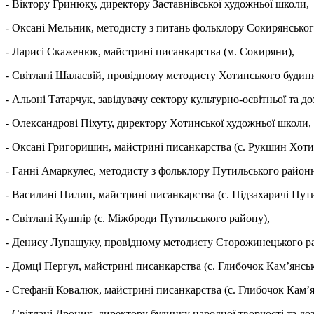
- Віктору Гринюку, директору Заставнівської художньої школи,
- Оксані Мельник, методисту з питань фольклору Сокирянського
- Ларисі Скаженюк, майстрині писанкарства (м. Сокиряни),
- Світлані Шалаєвій, провідному методисту Хотинського будинку
- Альоні Татарчук, завідувачу сектору культурно-освітньої та д
- Олександрові Піхуту, директору Хотинської художньої школи,
- Оксані Григоришин, майстрині писанкарства (с. Рукшин Хоти
- Ганні Амаркулес, методисту з фольклору Путильського район
- Василині Пилип, майстрині писанкарства (с. Підзахаричі Пут
- Світлані Кушнір (с. Міжброди Путильського району),
- Денису Лупащуку, провідному методисту Сторожинецького ра
- Домці Пергул, майстрині писанкарства (с. Глибочок Кам’янсь
- Стефанії Ковалюк, майстрині писанкарства (с. Глибочок Кам’
- Світлані Дроник, директору будинку народної творчості та до