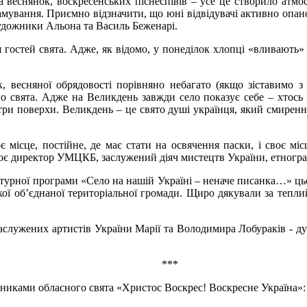
та веснянок, воскресенських піснеспівів – усе це створило атм
храмування. Приємно відзначити, що юні відвідувачі активно опа
удожники Альона та Василь Беженарі.
 гостей свята. Адже, як відомо, у понеділок хлопці «вливають» 
ак, весняної обрядовості порівняно небагато (якщо зіставимо
о свята. Адже на Великдень завжди село показує себе – хтось н
три поверхи. Великдень – це свято душі українця, який смиренн
 місце, постійне, де має стати на освячення паски, і своє м
ює директор УМЦКБ, заслужений діяч мистецтв України, етногр
турної програми «Село на нашій Україні – неначе писанка…» цьог
ської об’єднаної територіальної громади. Щиро дякували за те
аслужених артистів України Марії та Володимира Лобураків - д
***
сниками обласного свята «Христос Воскрес! Воскресне Україна»: