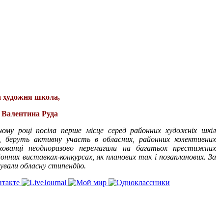
 художня школа,
 Валентина Руда
ому році посіла перше місце серед районних художніх шкіл
ні, беруть активну участь в обласних, районних колективних
ихованці неодноразово перемагали на багатьох престижних
онних виставках-конкурсах, як планових так і позапланових. За
мували обласну стипендію.