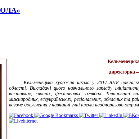
ОЛА»
Кельменецька
директорка –
Кельменецька художня школа у 2017-2018 навчальн
області. Викладачі цього навчального закладу ініціатив
виставках, святах, фестивалях, оглядах. Талановиті в
міжнародних, всеукраїнських, регіональних, обласних та рай
вагоме досягнення у навчанні учні школи неодноразово отри