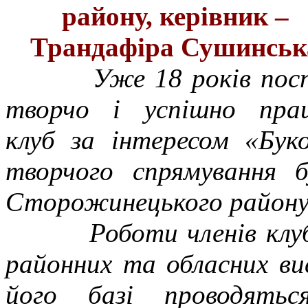
району,
керівник –
Трандафіра Сушинськ
Уже 18 років посп
творчо і успішно пра
клуб за інтересом «Буко
творчого спрямування б
Сторожинецького району
Роботи членів клубу 
районних та обласних ви
його базі проводятьс