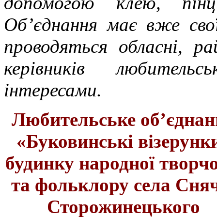
допомогою клею, пінц
Об’єднання має вже свої
проводяться обласні, ра
керівників любительсь
інтересами.
Любительське об’єднан
«Буковинські візерунк
будинку народної творчо
та фольклору
села Сня
Сторожинецького