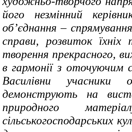
художньо-творчого напря
його незмінний керівн
об’єднання – спрямування
справи, розвиток їхніх 
творення прекрасного, ви
в гармонії з оточуючим 
Василівни учасники 
демонструють на виста
природного матер
сільськогосподарських куль