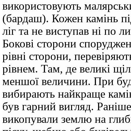
використовують малярськ
(бардаш). Кожен камінь п
ліг та не виступав ні по л
Бокові сторони споруджен
рівні сторони, перевіряют
рівнем. Там, де великі щі
меншої величини. При буд
вибирають найкраще камін
був гарний вигляд. Раніш
викопували землю на глиб