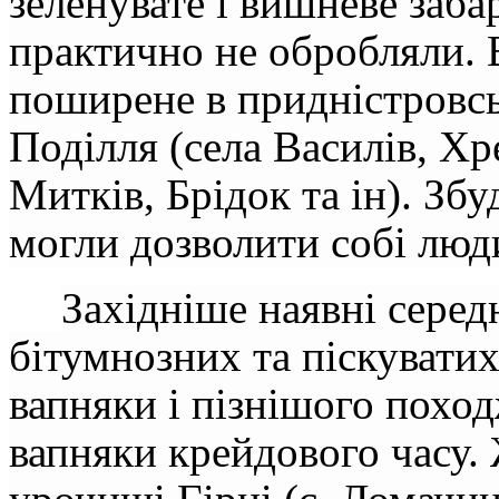
зеленувате і вишневе заба
практично не обробляли.
поширене в придністровсь
Поділля (села Василів, Х
Митків, Брідок та ін). Зб
могли дозволити собі люд
Західніше наявні серед
бітумнозних та піскуватих
вапняки і пізнішого похо
вапняки крейдового часу.