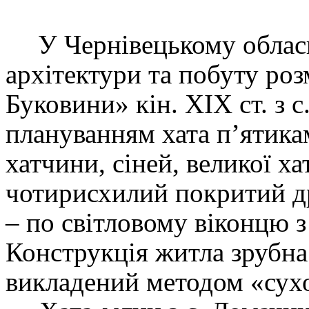
У Чернівецькому облас
архітектури та побуту роз
Буковини» кін. ХІХ ст. з с
плануванням хата п’ятикам
хатчини, сіней, великої ха
чотирисхилий покритий др
– по світловому віконцю 
Конструкція житла зрубна
викладений методом «сухо