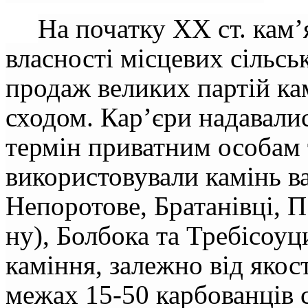
На початку ХХ ст. кам’
власності місцевих сільс
продаж великих партій ка
сходом. Кар’єри надавалис
термін приватним особам 
використовували камінь вап
Непоротове, Братанівці, П
ну), Болбока та Требісоуц
каміння, залежно від якост
межах 15-50 карбованців 