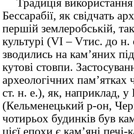
Традиція використання
Бессарабії, як свідчать ар
першій землеробській, так
культурі (
VI
–
V
тис. до н.
зводились на кам’яних пі
кутові стовпи. Застосуван
археологічних пам’ятках ч
ст. н. е.), як, наприклад,
(Кельменецький р-он, Черн
чотирьох будинків був ка
цієї епохи є кам’яні печі-