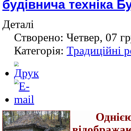
будівнича техніка Б
Деталі
Створено: Четвер, 07 гр
Категорія:
Традиційні р
Однією
відображаю