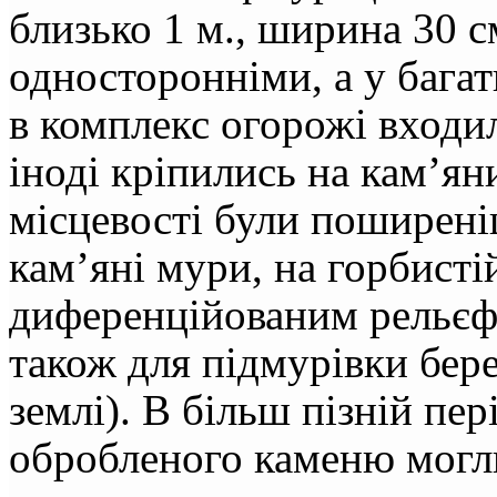
близько 1 м., ширина 30 
односторонніми, а у багат
в комплекс огорожі входил
іноді кріпились на кам’ян
місцевості були поширені
кам’яні мури, на горбистій
диференційованим рельєф
також для підмурівки бере
землі). В більш пізній пе
обробленого каменю могл