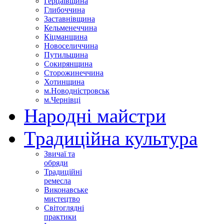
Герцаївщина
Глибоччина
Заставнівщина
Кельменеччина
Кіцманщина
Новоселиччина
Путильщина
Сокирянщина
Сторожинеччина
Хотинщина
м.Новодністровськ
м.Чернівці
Народні майстри
Традиційна культура
Звичаї та
обряди
Традиційні
ремесла
Виконавське
мистецтво
Світоглядні
практики