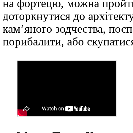
на фортецю, можна пройт
доторкнутися до архітек
кам’яного зодчества, посп
порибалити, або скупатися