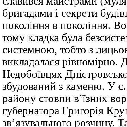
славився майстрами (муля
бригадами і секрети будів
покоління в покоління. Во
тому кладка була безсисте
системною, тобто з лицьов
викладалася рівномірно. До
Недобоївцях Дністровсько
збудований з каменю. У с
району стовпи в’їзних во
губернатора Григорія Кру
зв’язувального розчину. 