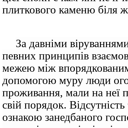
плиткового каменю біля ж
За давніми віруванням
певних принципів взаємо
межею між впорядкованим
допомогою муру люди ого
проживання, мали на неї п
свій порядок. Відсутність
ознакою занедбаного госпо