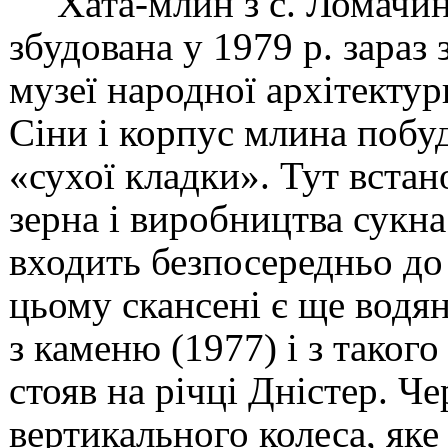
Хата-млин з с. Ломачи
збудована у 1979 р. зараз
музеї народної архітектур
Сіни і корпус млина побу
«сухої кладки». Тут вста
зерна і виробництва сукна
входить безпосередньо до
цьому скансені є ще водя
з каменю (1977) і з таког
стояв на річці Дністер. Ч
вертикального колеса, яке