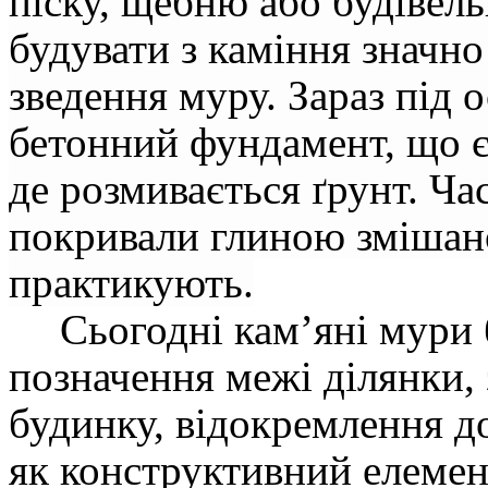
піску, щебню або будівел
будувати з каміння значно
зведення муру. Зараз під
бетонний фундамент, що є
де розмивається ґрунт. Ча
покривали глиною змішано
практикують.
Сьогодні кам’яні мури
позначення межі ділянки,
будинку, відокремлення до
як конструктивний елемен