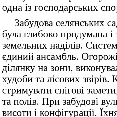
одна із господарських спо
Забудова селянських са
була глибоко продумана і
земельних наділів. Систем
єдиний ансамбль. Огорож
ділянку на зони, виконув
худоби та лісових звірів.
стримувати снігові замети,
та полів. При забудові ву
висоти і конфігурації. Їх