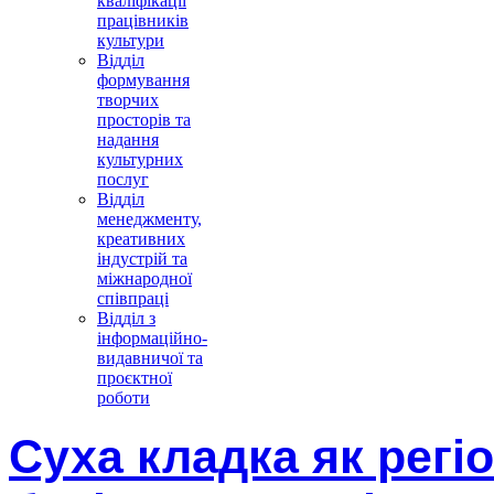
кваліфікації
працівників
культури
Відділ
формування
творчих
просторів та
надання
культурних
послуг
Відділ
менеджменту,
креативних
індустрій та
міжнародної
співпраці
Відділ з
інформаційно-
видавничої та
проєктної
роботи
Суха кладка як рег