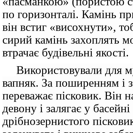
«пасманкою» (пористою ст
по горизонталі. Камінь пр
він встиг «висохнути», то
сирий камінь захоплять мо
втрачає будівельні якості.
Використовували для м
вапняк. За поширенням і 
переважає пісковик. Він 
девону і залягає у басейн
дрібнозернистого пісковик