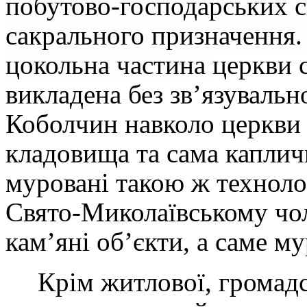
побутово-господарських с
сакрального призначення.
цокольна частина
церкви 
викладена без зв’язувальн
Коболчин навколо церкви 
кладовища та сама капличк
муровані такою ж технол
Свято-Миколаївському чол
кам’яні об’єкти, а саме му
Крім житлової, громадс