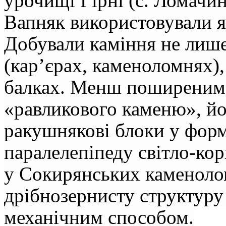
урочищі Гірні (с. Ломачи
Вапняк використовували я
Добували каміння не лиш
(кар’єрах, каменоломнях), 
балках. Менш поширеним 
«равликового каменю», йо
ракушнякові блоки у фор
паралелепіпеду світло-ко
у Сокирянських каменоло
дрібнозернисту структуру 
механічним способом.