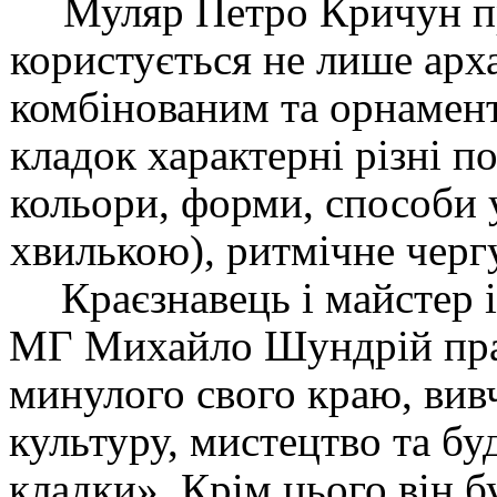
Муляр Петро Кричун пр
користується не лише арх
комбінованим та орнамен
кладок характерні різні п
кольори, форми, способи 
хвилькою), ритмічне черг
Краєзнавець і майстер 
МГ Михайло Шундрій пра
минулого свого краю, вивч
культуру, мистецтво та бу
кладки». Крім цього він б