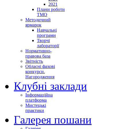
2021
Плани роботи
ТМО
Методичний
ярмарок
Навчальні
програми
Творчі
лабораторії
Нормативно-
правова база
Звітність
Обласні фахові
конкурси.
Нагородження
Клубні заклади
Інформаційна
платформа
Мистецькі
практики
Галерея пошани
Галерея