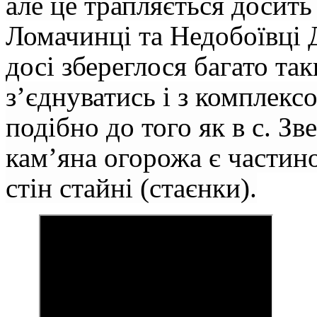
але це трапляється досить
Ломачинці та Недобоївці 
досі збереглося багато та
з’єднуватись і з комплекс
подібно до того як в с. З
кам’яна огорожа є частино
стін стайні (стаєнки).