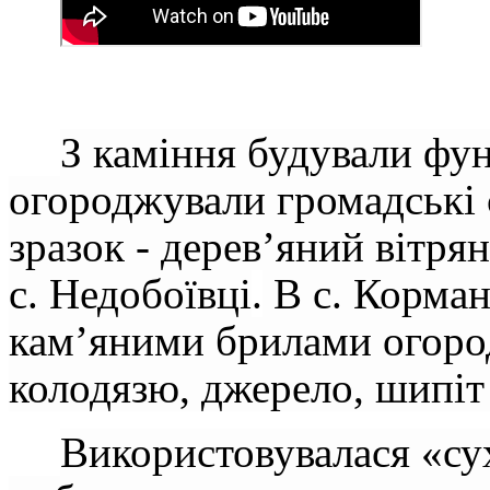
З каміння будували фу
огороджували громадські 
зразок - дерев’яний вітр
с. Недобоївці
.
В с. Корман
кам’яними брилами огоро
колодязю, джерело, шипіт 
Використовувалася «сух