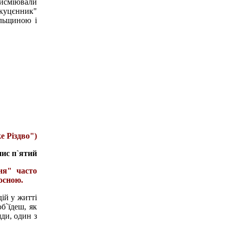
висміювали
укуцєнник"
ульщиною і
е Різдво")
пис п`ятий
ня" часто
осною.
ій у житті
об`їдеш, як
ди, один з