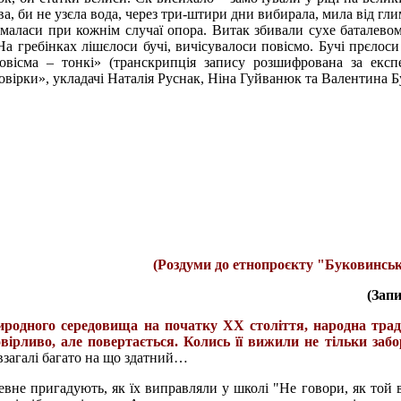
а, би не узєла вода, через три-штири дни вибирала, мила від гл
 маласи при кожнім случаї опора. Витак збивали сухе баталевом
 На гребінках лішєлоси бучі, вичісувалоси повісмо. Бучі прєлоси
овісма – тонкі» (транскрипція запису розшифрована за екс
овірки», укладачі Наталія Руснак, Ніна Гуйванюк та Валентина Б
(Роздуми до етнопроєкту "Буковинськ
(Зап
иродного середовища на початку ХХ століття, народна трад
овірливо, але повертається. Колись її вижили не тільки забо
 взагалі багато на що здатний…
вне пригадують, як їх виправляли у школі "Не говори, як той в