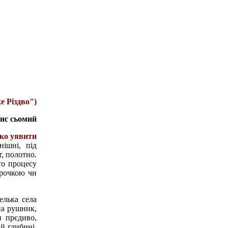
е Різдво")
ис сьомий
тко уявити
нішні, під
, полотно.
го процесу
орочкою чи
елька села
на рушник,
 прєдиво,
й глибині,