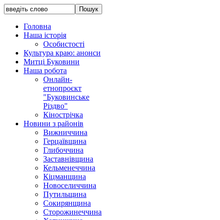
Головна
Наша історія
Особистості
Культура краю: анонси
Митці Буковини
Наша робота
Онлайн-
етнопроєкт
"Буковинське
Різдво"
Кінострічка
Новини з районів
Вижниччина
Герцаївщина
Глибоччина
Заставнівщина
Кельменеччина
Кіцманщина
Новоселиччина
Путильщина
Сокирянщина
Сторожинеччина