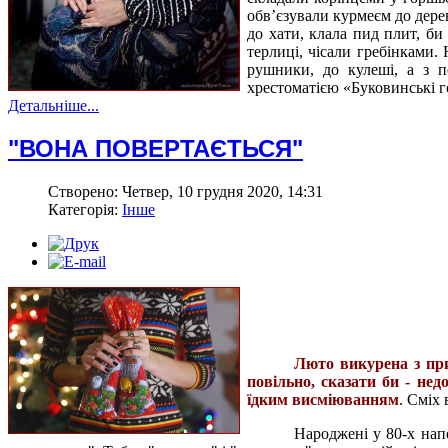
обвʼєзували курмеєм до дерев
до хати, клала пид плит, би
терлиці, чісали гребінками.
рушники, до кулеші, а з п
хрестоматією «Буковинські г
Детальніше...
"ВОНА ПОВЕРТАЄТЬСЯ"
Створено: Четвер, 10 грудня 2020, 14:31
Категорія:
Інше
Люто викурена з пр
повільно, сказати би - нед
їдким висміюванням
. Сміх
Народжені у 80-х напе