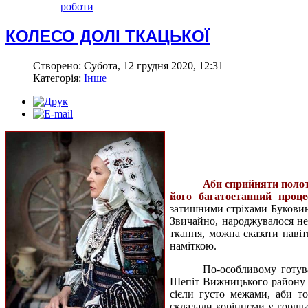
роботи
КОЛЕСО ДОЛІ ТКАЦЬКОЇ
Створено: Субота, 12 грудня 2020, 12:31
Категорія:
Інше
Аби сприйняти полотн
його багатоетапний проце
затишними стріхами Буковини
Звичайно, народжувалося не
ткання, можна сказати наві
наміткою.
По-особливому готув
Шепіт Вижницького району Г
сієли густо межами, аби т
складали корінцєми у горшьо