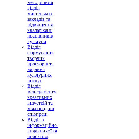
методичний
відділ
мистецьких
закладів та
підвищення
кваліфікації
працівників
культури
Відділ
формування
творчих
просторів та
надання
культурних
послуг
Відділ
менеджменту,
креативних
індустрій та
міжнародної
співпраці
Відділ з
інформаційно-
видавничої та
проєктної