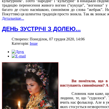
культурним". Тобто "народне" і "культурне" в юнацькій свідом
традицію перенесення живого вогню ("кукуци", "вогники" у Ч
багато де стало насмішкою, синонімом до слова "жебрак". Н
Покуттям) ця шляхетна традиція просто зникла. Так як зникає 
Детальніше...
ДЕНЬ ЗУСТРІЧІ З ДОЛЕЮ...
Створено: Понеділок, 07 грудня 2020, 14:06
Категорія:
Інше
Ви помітили, що в 
виступають синонімами? А с
Словник нам каже, що
людини, те, що "судилося". Т
вчить нас фольклор. Але в у
яких стосується незворотност