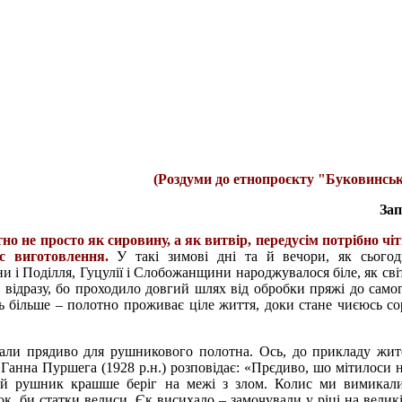
(Роздуми до етнопроєкту "Буковинськ
Зап
о не просто як сировину, а як витвір, передусім потрібно чі
с виготовлення.
У такі зимові дні та й вечори, як сьогод
 і Поділля, Гуцулії і Слобожанщини народжувалося біле, як світ
 відразу, бо проходило довгий шлях від обробки пряжі до само
ть більше – полотно проживає ціле життя, доки стане чиєюсь с
али прядиво для рушникового полотна. Ось, до прикладу жит
анна Пуршега (1928 р.н.) розповідає: «Прєдиво, шо мітилоси 
ой рушник крашше беріг на межі з злом. Колис ми вимикали
к, би статки велиси. Єк висихало – замочували у ріці на великі