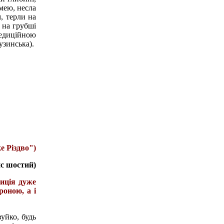
имею, несла
, терли на
 на грубші
педиційною
узинська).
е Різдво")
ис шостий)
иція дуже
роною, а і
уйко, будь