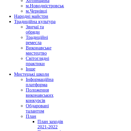
Хотинщина
м.Новодністровськ
м.Чернівці
Народні майстри
Традиційна культура
Звичаї та
обряди
Традиційні
ремесла
Виконавське
мистецтво
Світоглядні
практики
Інше
Мистецькі школи
Інформаційна
платформа
Положення
виконавських
конкурсів
Обдаровані
талантом
План
План заходів
2021-2022