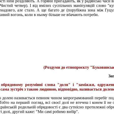
ості ніби розділяють. А горяни пригадають, як у радянські часи 
истий четвер). І від вмілих суспільних маніпуляцій слово "к
енадовго, але стало. А ще багато де (порубіжна зона між Гуц
живий вогонь, коли в ньому більше не вбачають потреби.
(Роздуми до етнопроєкту "Буковинськ
За
обрядовому розумінні слова "доля" і "заміжжя, одружен
ама зустріч з такою людиною, відповідно, називається долен
 долею називається певним чином запрограмований перебіг под
обто на перший погляд, всі своєї долі не втечеш і конем її не 
країнській родильній обрядовості є два сутнісно протилежні обря
і долі, другий каже: "Ми самі робимо вибір".