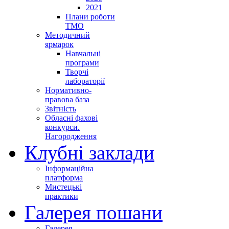
2021
Плани роботи
ТМО
Методичний
ярмарок
Навчальні
програми
Творчі
лабораторії
Нормативно-
правова база
Звітність
Обласні фахові
конкурси.
Нагородження
Клубні заклади
Інформаційна
платформа
Мистецькі
практики
Галерея пошани
Галерея