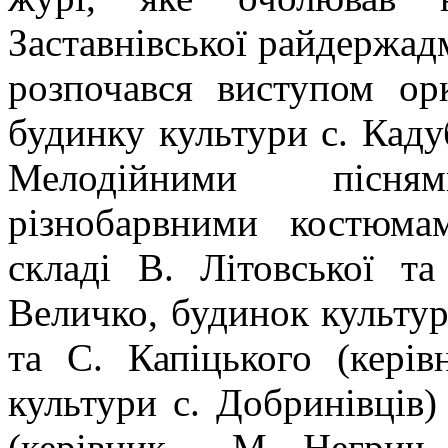
Заставнівської райдержадм
розпочався виступом ор
будинку культури с. Кадуб
Мелодійними пісня
різнобарвними костюма
складі В. Літовської т
Величко, будинок культур
та С. Капіцького (кері
культури с. Добринівців
(керівник - М. Негрич,