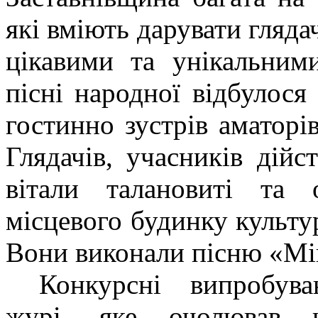
які вміють дарувати гляда
цікавими та унікальним
пісні народної відбулося
гостинно зустрів аматорі
Глядачів, учасників дійс
вітали талановиті та о
місцевого будинку культур
Вони виконали пісню «Мі
Конкурсні випробув
журі, яке очолював н