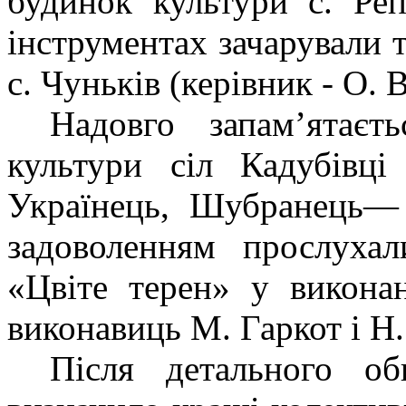
будинок культури с. Ре
інструментах зачарували 
с. Чуньків (керівник - О. 
Надовго запам’ятаєт
культури сіл Кадубівці
Українець, Шубранець— 
задоволенням прослухал
«Цвіте терен» у викона
виконавиць М. Гаркот і Н
Після детального об