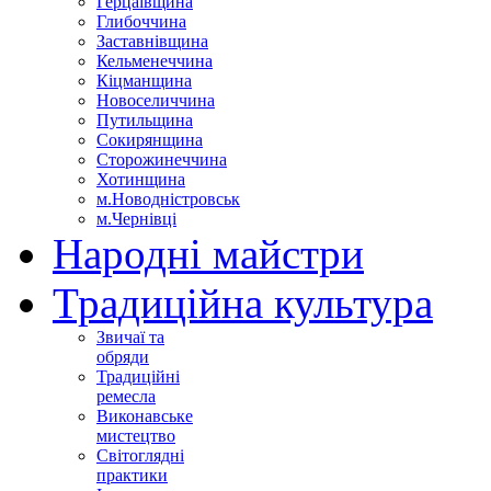
Герцаївщина
Глибоччина
Заставнівщина
Кельменеччина
Кіцманщина
Новоселиччина
Путильщина
Сокирянщина
Сторожинеччина
Хотинщина
м.Новодністровськ
м.Чернівці
Народні майстри
Традиційна культура
Звичаї та
обряди
Традиційні
ремесла
Виконавське
мистецтво
Світоглядні
практики