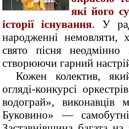
які його с
історії існування
. У ра
народженні немовляти, х
свято пісня неодмінно 
створюючи гарний настрі
Кожен колектив, як
огляді-конкурсі оркестр
водограй», виконавців 
Буковино» — самобутні
Заставнівщина багата на