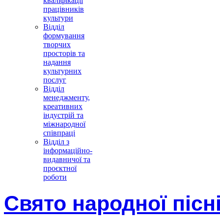
кваліфікації
працівників
культури
Відділ
формування
творчих
просторів та
надання
культурних
послуг
Відділ
менеджменту,
креативних
індустрій та
міжнародної
співпраці
Відділ з
інформаційно-
видавничої та
проєктної
роботи
Свято народної пісн