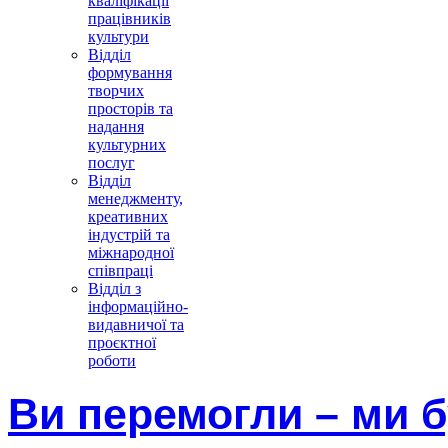
кваліфікації
працівників
культури
Відділ
формування
творчих
просторів та
надання
культурних
послуг
Відділ
менеджменту,
креативних
індустрій та
міжнародної
співпраці
Відділ з
інформаційно-
видавничої та
проєктної
роботи
Ви перемогли – ми 