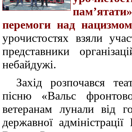
пам’ятати
перемоги над нацизмом
урочистостях взяли учас
представники організац
небайдужі.
Захід розпочався теа
пісню «Вальс фронтово
ветеранам лунали від го
державної адміністрації