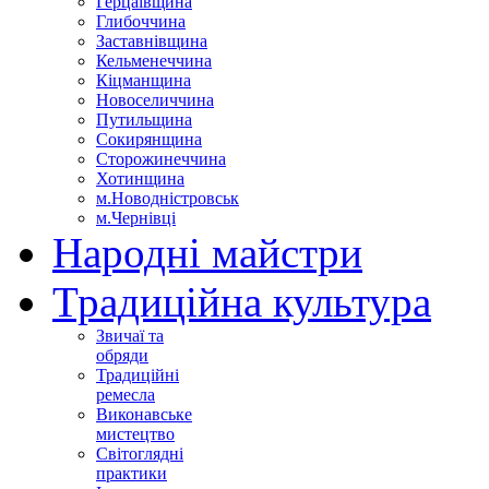
Герцаївщина
Глибоччина
Заставнівщина
Кельменеччина
Кіцманщина
Новоселиччина
Путильщина
Сокирянщина
Сторожинеччина
Хотинщина
м.Новодністровськ
м.Чернівці
Народні майстри
Традиційна культура
Звичаї та
обряди
Традиційні
ремесла
Виконавське
мистецтво
Світоглядні
практики