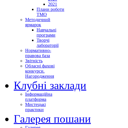
2021
Плани роботи
ТМО
Методичний
ярмарок
Навчальні
програми
Творчі
лабораторії
Нормативно-
правова база
Звітність
Обласні фахові
конкурси.
Нагородження
Клубні заклади
Інформаційна
платформа
Мистецькі
практики
Галерея пошани
Галерея