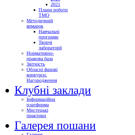
2021
Плани роботи
ТМО
Методичний
ярмарок
Навчальні
програми
Творчі
лабораторії
Нормативно-
правова база
Звітність
Обласні фахові
конкурси.
Нагородження
Клубні заклади
Інформаційна
платформа
Мистецькі
практики
Галерея пошани
Галерея