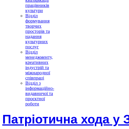
кваліфікації
працівників
культури
Відділ
формування
творчих
просторів та
надання
культурних
послуг
Відділ
менеджменту,
креативних
індустрій та
міжнародної
співпраці
Відділ з
інформаційно-
видавничої та
проєктної
роботи
Патріотична хода у 