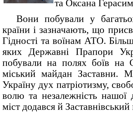
та Оксана Герасим
Вони побували
у багать
країни і зазначають, що прис
Гідності та воїнам АТО. Більш
яких Державні Прапори Укра
побували на полях боїв на 
міський майдан Заставни. М
Україну дух патріотизму, своб
волю та незалежність нашої 
міст додався й Заставнівськи