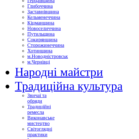
Герцаївщина
Глибоччина
Заставнівщина
Кельменеччина
Кіцманщина
Новоселиччина
Путильщина
Сокирянщина
Сторожинеччина
Хотинщина
м.Новодністровськ
м.Чернівці
Народні майстри
Традиційна культура
Звичаї та
обряди
Традиційні
ремесла
Виконавське
мистецтво
Світоглядні
практики