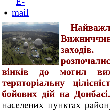
Найваж
Вижниччині
заходів.
розпочали
вінків до могил ви
територіальну цілісні
бойових дій на Донбасі
населених пунктах район