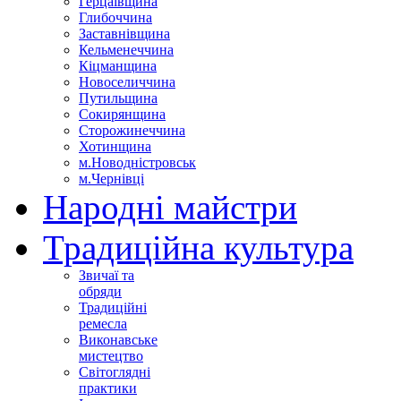
Герцаївщина
Глибоччина
Заставнівщина
Кельменеччина
Кіцманщина
Новоселиччина
Путильщина
Сокирянщина
Сторожинеччина
Хотинщина
м.Новодністровськ
м.Чернівці
Народні майстри
Традиційна культура
Звичаї та
обряди
Традиційні
ремесла
Виконавське
мистецтво
Світоглядні
практики