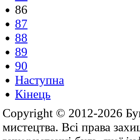
86
87
88
89
90
Наступна
Кінець
Copyright © 2012-2026 Бу
мистецтва. Всі права зах