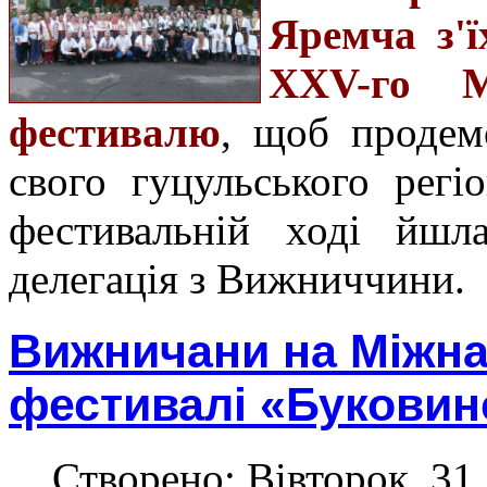
Яремча з'ї
ХХV-го М
фестивалю
, щоб продемо
свого гуцульського регі
фестивальній ході йшл
делегація з Вижниччини.
Вижничани на Міжн
фестивалі «Буковинс
Створено: Вівторок, 31