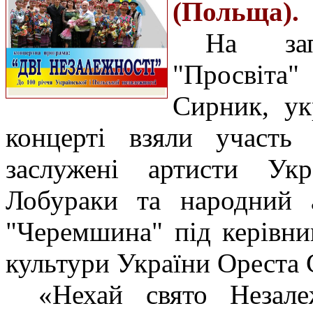
(Польща).
На за
"Просвіта"
Сирник, ук
концерті взяли участь
заслужені артисти Ук
Лобураки та народний 
"Черемшина" під керівни
культури України Ореста С
«Нехай свято Незал