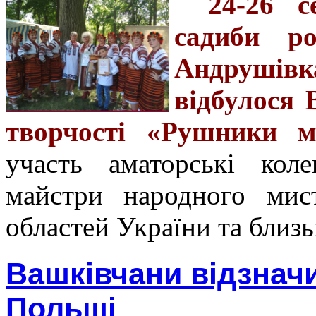
24-26 
садиби р
Андрушів
відбулося 
творчості «Рушники 
участь аматорські коле
майстри народного мис
областей України та близь
Вашківчани відзнач
Польщі