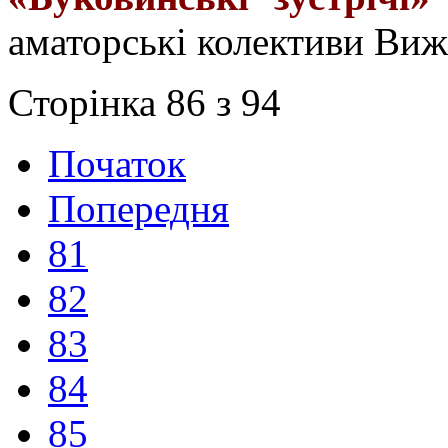
аматорські колективи Ви
Сторінка 86 з 94
Початок
Попередня
81
82
83
84
85