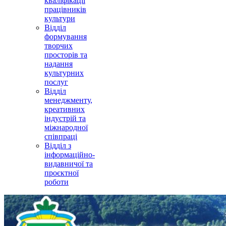
кваліфікації
працівників
культури
Відділ
формування
творчих
просторів та
надання
культурних
послуг
Відділ
менеджменту,
креативних
індустрій та
міжнародної
співпраці
Відділ з
інформаційно-
видавничої та
проєктної
роботи