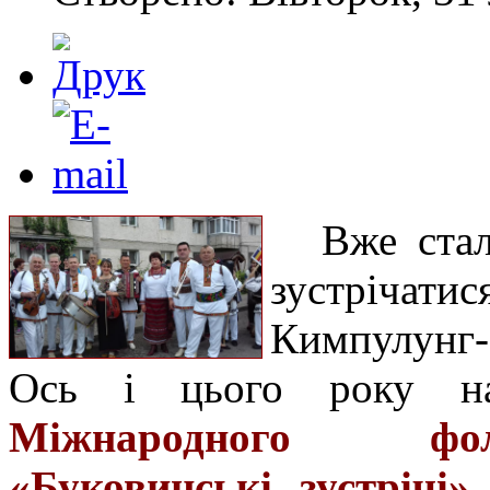
Вже ста
зустріча
Кимпулунг-
Ось і цього року
Міжнародного фол
«Буковинські зустрічі»