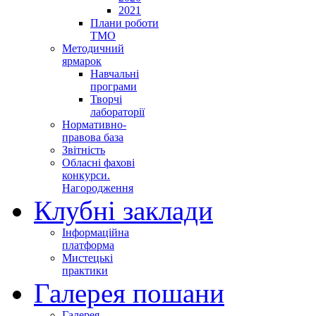
2021
Плани роботи
ТМО
Методичний
ярмарок
Навчальні
програми
Творчі
лабораторії
Нормативно-
правова база
Звітність
Обласні фахові
конкурси.
Нагородження
Клубні заклади
Інформаційна
платформа
Мистецькі
практики
Галерея пошани
Галерея