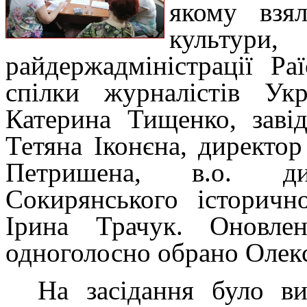
якому взял
культур
райдержадміністрації Ра
спілки журналістів Ук
Катерина Тищенко, заві
Тетяна Іконєна, директ
Петришена, в.о. ди
Сокирянського історичн
Ірина Трачук. Оновле
одноголосно обрано Олек
На засідання було ви