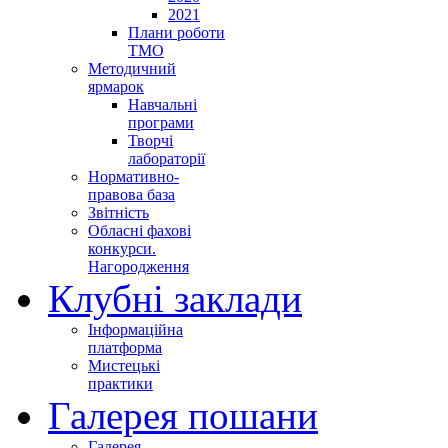
2021
Плани роботи
ТМО
Методичний
ярмарок
Навчальні
програми
Творчі
лабораторії
Нормативно-
правова база
Звітність
Обласні фахові
конкурси.
Нагородження
Клубні заклади
Інформаційна
платформа
Мистецькі
практики
Галерея пошани
Галерея