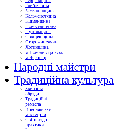
Герцаївщина
Глибоччина
Заставнівщина
Кельменеччина
Кіцманщина
Новоселиччина
Путильщина
Сокирянщина
Сторожинеччина
Хотинщина
м.Новодністровськ
м.Чернівці
Народні майстри
Традиційна культура
Звичаї та
обряди
Традиційні
ремесла
Виконавське
мистецтво
Світоглядні
практики