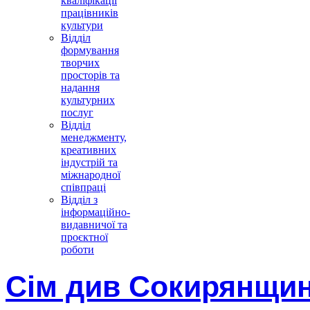
кваліфікації
працівників
культури
Відділ
формування
творчих
просторів та
надання
культурних
послуг
Відділ
менеджменту,
креативних
індустрій та
міжнародної
співпраці
Відділ з
інформаційно-
видавничої та
проєктної
роботи
Сім див Сокирянщи