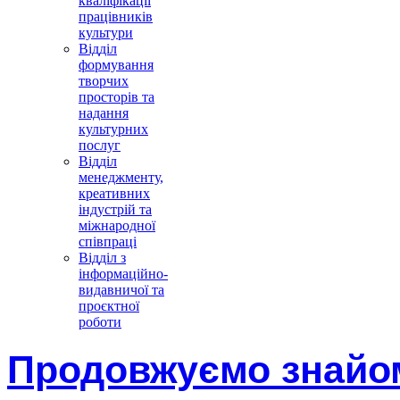
кваліфікації
працівників
культури
Відділ
формування
творчих
просторів та
надання
культурних
послуг
Відділ
менеджменту,
креативних
індустрій та
міжнародної
співпраці
Відділ з
інформаційно-
видавничої та
проєктної
роботи
Продовжуємо знайо