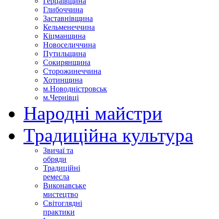
Герцаївщина
Глибоччина
Заставнівщина
Кельменеччина
Кіцманщина
Новоселиччина
Путильщина
Сокирянщина
Сторожинеччина
Хотинщина
м.Новодністровськ
м.Чернівці
Народні майстри
Традиційна культура
Звичаї та
обряди
Традиційні
ремесла
Виконавське
мистецтво
Світоглядні
практики