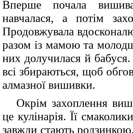
Вперше почала вишив
навчалася, а потім зах
Продовжувала вдосконалю
разом із мамою та молод
них долучилася й бабуся.
всі збираються, щоб обго
алмазної вишивки.
Окрім захоплення виш
це кулінарія. Її смаколик
завжди стають родзинкою.