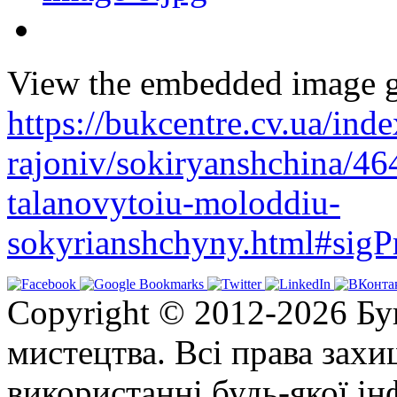
View the embedded image ga
https://bukcentre.cv.ua/ind
rajoniv/sokiryanshchina/4
talanovytoiu-moloddiu-
sokyrianshchyny.html#sigP
Copyright © 2012-2026 Бу
мистецтва. Всі права зах
використанні будь-якої ін