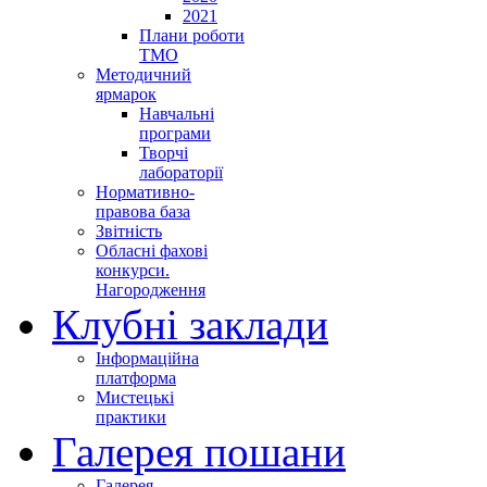
2021
Плани роботи
ТМО
Методичний
ярмарок
Навчальні
програми
Творчі
лабораторії
Нормативно-
правова база
Звітність
Обласні фахові
конкурси.
Нагородження
Клубні заклади
Інформаційна
платформа
Мистецькі
практики
Галерея пошани
Галерея