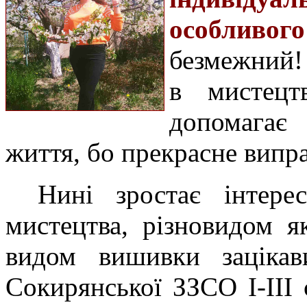
особливог
безмежний!
в мистецт
допомагає
життя, бо прекрасне випра
Нині зростає інтере
мистецтва, різновидом 
видом вишивки зацікав
Сокирянської ЗЗСО І-ІІІ