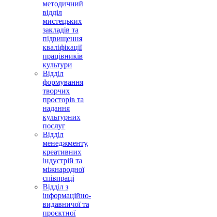
методичний
відділ
мистецьких
закладів та
підвищення
кваліфікації
працівників
культури
Відділ
формування
творчих
просторів та
надання
культурних
послуг
Відділ
менеджменту,
креативних
індустрій та
міжнародної
співпраці
Відділ з
інформаційно-
видавничої та
проєктної