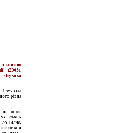
ою книгою
ї (2005),
с «Букова
 і зухвала
ьного рівня
и не лише
 як роман-
 до Відня,
 особливий
рсонажем є