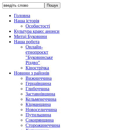
Головна
Наша історія
Особистості
Культура краю: анонси
Митці Буковини
Наша робота
Онлайн-
етнопроєкт
"Буковинське
Різдво"
Кінострічка
Новини з районів
Вижниччина
Герцаївщина
Глибоччина
Заставнівщина
Кельменеччина
Кіцманщина
Новоселиччина
Путильщина
Сокирянщина
Сторожинеччина