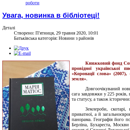
роботи
Увага, новинка в бібліотеці!
Деталі
Створено: П'ятниця, 29 травня 2020, 10:01
Батьківська категорія: Новини з районів
Книжковий фонд Сок
провідної української пи
«Коронації слова» (2007)
земля»
.
Довгоочікуваний нови
сага завдовжки у 225 років, 
та статусу, а також історичн
Землероби, скотарі
приватної, а й загальноєвро
панорама. Географія його по
Берліна, Бухареста, Москв
сюжет зі Станиці Луганської