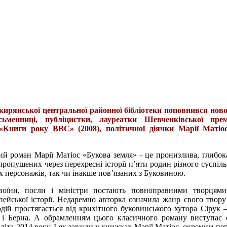
ирянської центральної районної бібліотеки поповнився нов
сьменниці, публіцистки, лауреатки Шевченківської премі
, «Книги року ВВС» (2008), політичної діячки Марії Матіо
й роман Марії Матіос «Букова земля» - це пронизлива, глибока
пропущених через перехресні історії п’яти родин різного суспіл
их персонажів, так чи інакше пов’язаних з Буковиною.
, воїни, посли і міністри постають повноправними творцям
пейської історії. Недаремно авторка означила жанр свого твору
дій простягається від крихітного буковинського хутора Сірук –
и і Берна. А обрамленням цього класичного роману виступає
 літа 2014 року. І як завжди у книжках Марії Матіос, окремим пе