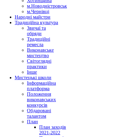
Хотинщина
м.Новодністровськ
м.Чернівці
Народні майстри
Традиційна культура
Звичаї та
обряди
Традиційні
ремесла
Виконавське
мистецтво
Світоглядні
практики
Інше
Мистецькі школи
Інформаційна
платформа
Положення
виконавських
конкурсів
Обдаровані
талантом
План
План заходів
2021-2022