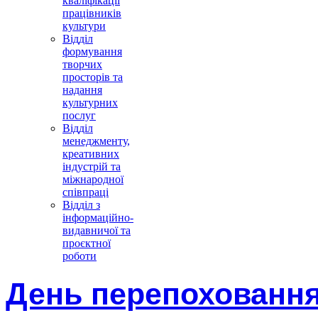
кваліфікації
працівників
культури
Відділ
формування
творчих
просторів та
надання
культурних
послуг
Відділ
менеджменту,
креативних
індустрій та
міжнародної
співпраці
Відділ з
інформаційно-
видавничої та
проєктної
роботи
День перепоховання