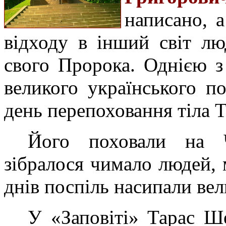
написано, а
відходу в інший світ л
свого Пророка. Однією з 
великого українського п
день перепоховання тіла 
Його поховали на Ч
зібралося чимало людей, м
днів поспіль насипали вел
У «Заповіті» Тарас Ш