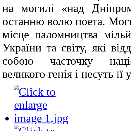
на могилі «над Дніпро
останню волю поета. Моги
місце паломництва мільй
України та світу, які ві
собою часточку націо
великого генія і несуть її 