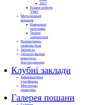
2021
Плани роботи
ТМО
Методичний
ярмарок
Навчальні
програми
Творчі
лабораторії
Нормативно-
правова база
Звітність
Обласні фахові
конкурси.
Нагородження
Клубні заклади
Інформаційна
платформа
Мистецькі
практики
Галерея пошани
Галерея