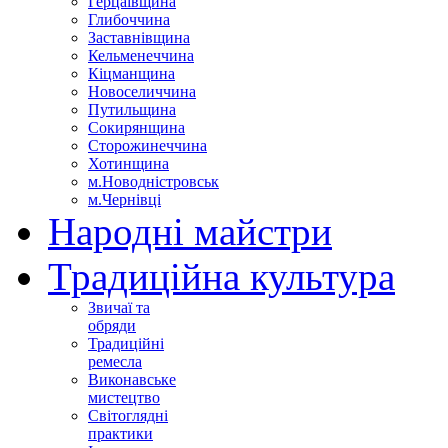
Герцаївщина
Глибоччина
Заставнівщина
Кельменеччина
Кіцманщина
Новоселиччина
Путильщина
Сокирянщина
Сторожинеччина
Хотинщина
м.Новодністровськ
м.Чернівці
Народні майстри
Традиційна культура
Звичаї та
обряди
Традиційні
ремесла
Виконавське
мистецтво
Світоглядні
практики