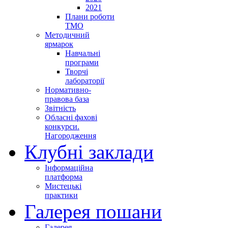
2021
Плани роботи
ТМО
Методичний
ярмарок
Навчальні
програми
Творчі
лабораторії
Нормативно-
правова база
Звітність
Обласні фахові
конкурси.
Нагородження
Клубні заклади
Інформаційна
платформа
Мистецькі
практики
Галерея пошани
Галерея