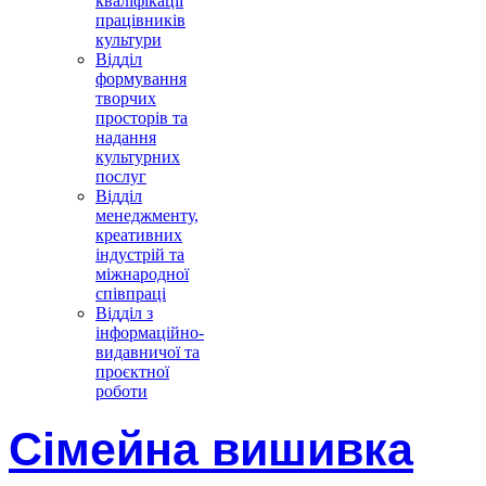
кваліфікації
працівників
культури
Відділ
формування
творчих
просторів та
надання
культурних
послуг
Відділ
менеджменту,
креативних
індустрій та
міжнародної
співпраці
Відділ з
інформаційно-
видавничої та
проєктної
роботи
Сімейна вишивка