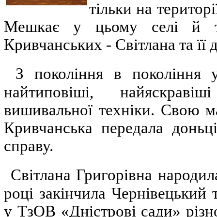
тільки на територі
Мешкає у цьому селі й т
Кривчанських - Світлана та її 
З покоління в покоління 
найтиповіші, найяскраві
вишивальної техніки. Свою м
Кривчанська передала доньці
справу.
Світлана Григорівна народил
році закінчила Чернівецький 
у ТзОВ «Дністрові сади» різн