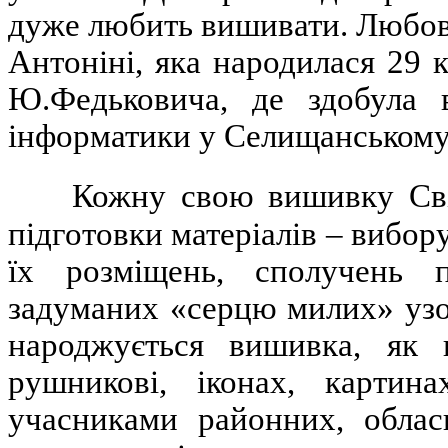
дуже любить вишивати. Любов
Антоніні, яка народилася 29 
Ю.Федьковича, де здобула 
інформатики у Селищанськом
Кожну свою вишивку Сві
підготовки матеріалів – вибор
їх розміщень, сполучень 
задуманих «серцю милих» узор
народжується вишивка, як 
рушникові, іконах, картин
учасниками районних, обласн