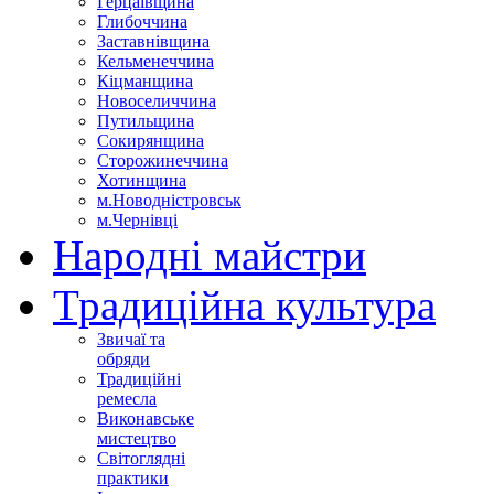
Герцаївщина
Глибоччина
Заставнівщина
Кельменеччина
Кіцманщина
Новоселиччина
Путильщина
Сокирянщина
Сторожинеччина
Хотинщина
м.Новодністровськ
м.Чернівці
Народні майстри
Традиційна культура
Звичаї та
обряди
Традиційні
ремесла
Виконавське
мистецтво
Світоглядні
практики