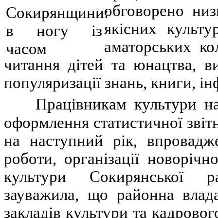
обговорено низ
якісних культур
аматорських кол
читання дітей та юнацтва, в
популяризації знань, книги, ін
Працівникам культури на
оформлення статистичної звітн
на наступний рік, впровадж
роботи, організації новорічн
культури Сокирянської ра
зауважила, що районна влада
закладів культури та кадровог