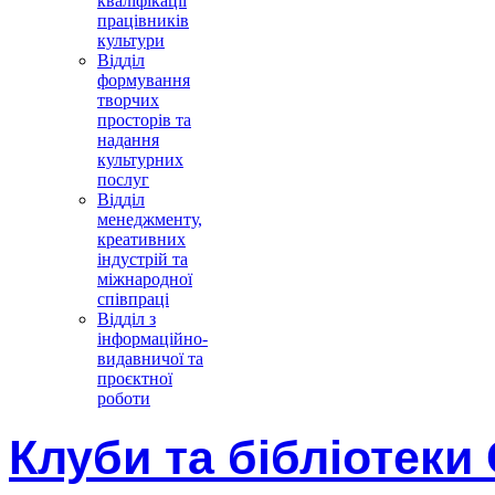
кваліфікації
працівників
культури
Відділ
формування
творчих
просторів та
надання
культурних
послуг
Відділ
менеджменту,
креативних
індустрій та
міжнародної
співпраці
Відділ з
інформаційно-
видавничої та
проєктної
роботи
Клуби та бібліотеки