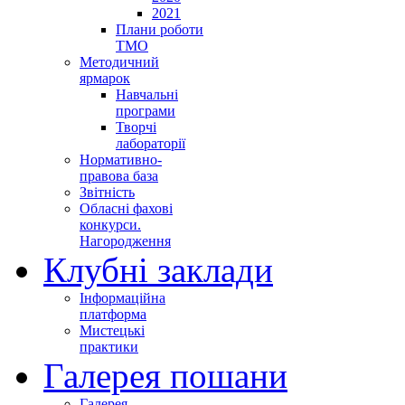
2021
Плани роботи
ТМО
Методичний
ярмарок
Навчальні
програми
Творчі
лабораторії
Нормативно-
правова база
Звітність
Обласні фахові
конкурси.
Нагородження
Клубні заклади
Інформаційна
платформа
Мистецькі
практики
Галерея пошани
Галерея