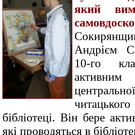
який вим
самовдоск
Сокирянщ
Андрієм С
10-го кла
активним
центральної
читацького
бібліотеці. Він бере акт
які проводяться в бібліоте