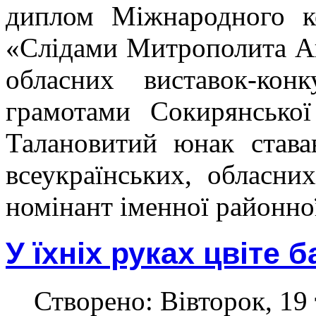
диплом Міжнародного к
«Слідами Митрополита А
обласних виставок-кон
грамотами Сокирянської
Талановитий юнак става
всеукраїнських, обласни
номінант іменної районної
У їхніх руках цвіте 
Створено: Вівторок, 19 