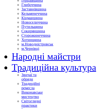
Герцаївщина
Глибоччина
Заставнівщина
Кельменеччина
Кіцманщина
Новоселиччина
Путильщина
Сокирянщина
Сторожинеччина
Хотинщина
м.Новодністровськ
м.Чернівці
Народні майстри
Традиційна культура
Звичаї та
обряди
Традиційні
ремесла
Виконавське
мистецтво
Світоглядні
практики