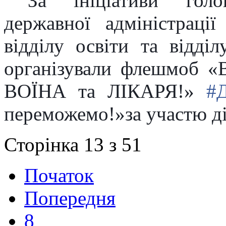
За ініціативи голо
державної адміністраці
відділу освіти та відді
організували флешмоб «
ВОЇНА та ЛІКАРЯ!»
#
переможемо!»
за участю 
Сторінка 13 з 51
Початок
Попередня
8