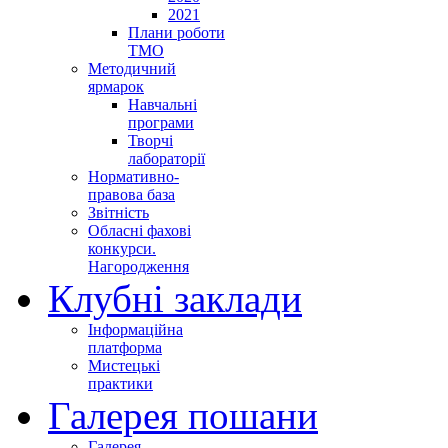
2021
Плани роботи
ТМО
Методичний
ярмарок
Навчальні
програми
Творчі
лабораторії
Нормативно-
правова база
Звітність
Обласні фахові
конкурси.
Нагородження
Клубні заклади
Інформаційна
платформа
Мистецькі
практики
Галерея пошани
Галерея