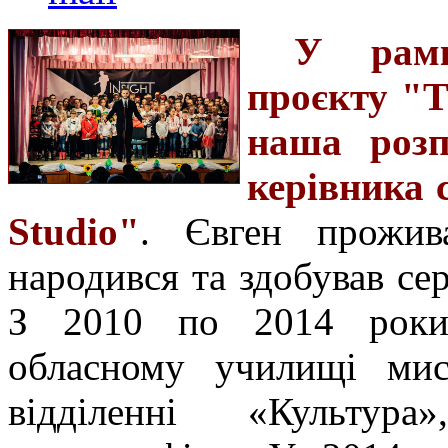
У рамк
проєкту "Т
наша розп
керівника 
Studio"
. Євген прожив
народився та здобував сер
З 2010 по 2014 роки 
обласному училищі мис
відділенні «Культура