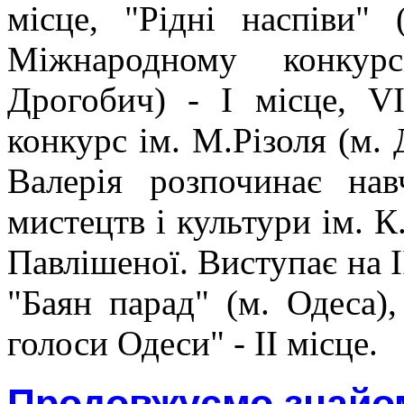
місце, "Рідні наспіви"
Міжнародному конкурс
Дрогобич) - І місце, VI
конкурс ім. М.Різоля (м. 
Валерія розпочинає на
мистецтв і культури ім. К
Павлішеної. Виступає на I
"Баян парад" (м. Одеса)
голоси Одеси" - ІІ місце.
Продовжуємо знайо