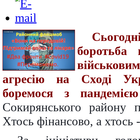
Сьогод
боротьба 
військов
агресію на Сході Ук
боремося з пандеміє
Сокирянського району п
Хтось фінансово, а хтось