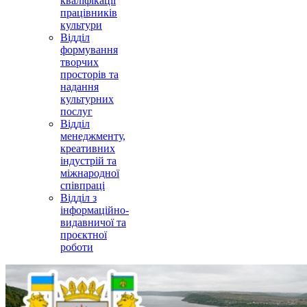
кваліфікації
працівників
культури
Відділ
формування
творчих
просторів та
надання
культурних
послуг
Відділ
менеджменту,
креативних
індустрій та
міжнародної
співпраці
Відділ з
інформаційно-
видавничої та
проєктної
роботи