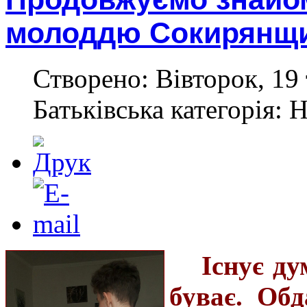
молоддю Сокирянщ
Створено: Вівторок, 19 
Батьківська категорія: 
Існує ду
буває. Обд