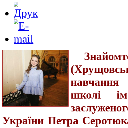
Знайом
(Хрущовсь
навчання
школі і
заслужен
України Петра Серотюк