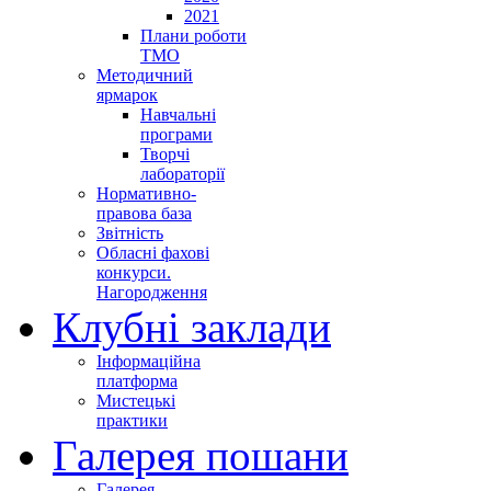
2021
Плани роботи
ТМО
Методичний
ярмарок
Навчальні
програми
Творчі
лабораторії
Нормативно-
правова база
Звітність
Обласні фахові
конкурси.
Нагородження
Клубні заклади
Інформаційна
платформа
Мистецькі
практики
Галерея пошани
Галерея