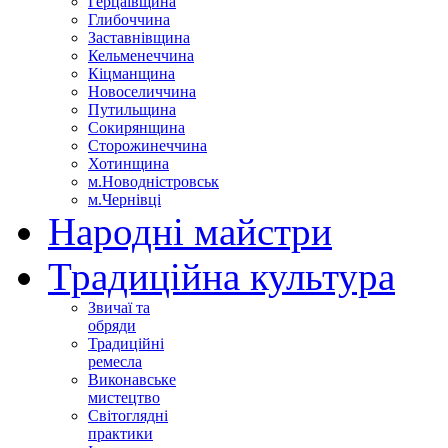
Герцаївщина
Глибоччина
Заставнівщина
Кельменеччина
Кіцманщина
Новоселиччина
Путильщина
Сокирянщина
Сторожинеччина
Хотинщина
м.Новодністровськ
м.Чернівці
Народні майстри
Традиційна культура
Звичаї та
обряди
Традиційні
ремесла
Виконавське
мистецтво
Світоглядні
практики