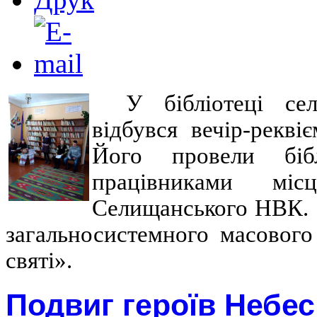
У бібліотеці се
відбувся вечір-рекві
Його провели бібл
працівниками мі
Селищанського НВК. З
загальносистемного масового
святі».
Подвиг героїв Небес