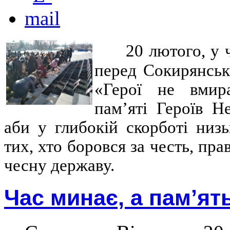
20 лютого, у 
перед Сокирянськ
«Герої не вмир
пам’яті Героїв Н
аби у глибокій скорботі низ
тих, хто боровся за честь, пра
чесну державу.
Час минає, а пам’ят