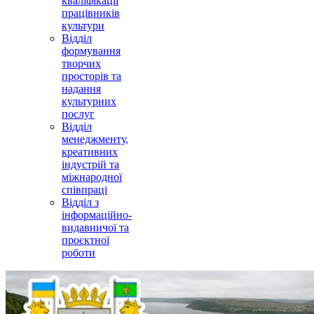
кваліфікації
працівників
культури
Відділ
формування
творчих
просторів та
надання
культурних
послуг
Відділ
менеджменту,
креативних
індустрій та
міжнародної
співпраці
Відділ з
інформаційно-
видавничої та
проєктної
роботи