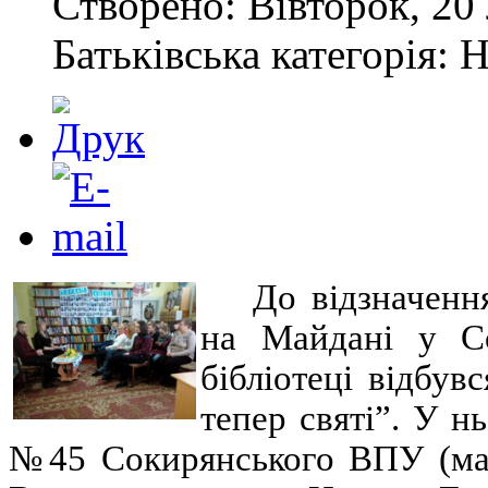
Створено: Вівторок, 20
Батьківська категорія: 
До відзначення
на Майдані у Со
бібліотеці відбув
тепер святі”. У н
№45 Сокирянського ВПУ (майс