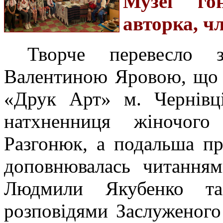
Музеї го
авторка, 
Творче перевесло
Валентиною Яровою, що 
«Друк Арт» м. Чернівці
натхненниця жіночого
Разгонюк, а подальша пр
доповнювалась читаннями
Людмили Якубенко та
розповідями Заслуженого