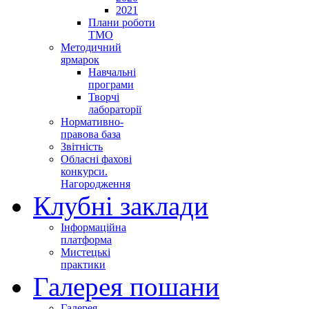
2021
Плани роботи
ТМО
Методичний
ярмарок
Навчальні
програми
Творчі
лабораторії
Нормативно-
правова база
Звітність
Обласні фахові
конкурси.
Нагородження
Клубні заклади
Інформаційна
платформа
Мистецькі
практики
Галерея пошани
Галерея