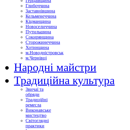
Герцаївщина
Глибоччина
Заставнівщина
Кельменеччина
Кіцманщина
Новоселиччина
Путильщина
Сокирянщина
Сторожинеччина
Хотинщина
м.Новодністровськ
м.Чернівці
Народні майстри
Традиційна культура
Звичаї та
обряди
Традиційні
ремесла
Виконавське
мистецтво
Світоглядні
практики