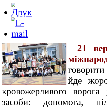
21 вер
міжнаро
говорити
йде жорс
кровожерливого ворога 
засоби: допомога, п