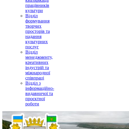
кваліфікації
працівників
культури
Відділ
формування
творчих
просторів та
надання
культурних
послуг
Відділ
менеджменту,
креативних
індустрій та
міжнародної
співпраці
Відділ з
інформаційно-
видавничої та
проєктної
роботи