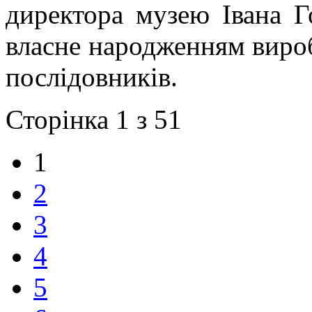
директора музею Івана Г
власне народженням вироб
послідовників.
Сторінка 1 з 51
1
2
3
4
5