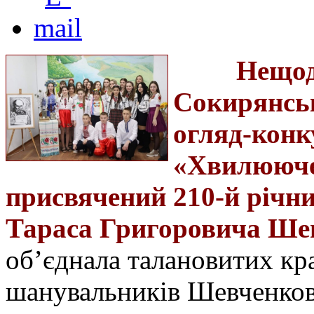
Нещод
Сокирянськ
огляд-конк
«Хвилююче
присвячений 210-й річни
Тараса Григоровича Ше
об’єднала талановитих кр
шанувальників Шевченков