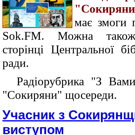
"Сокиряни
має змоги 
Sok.FM. Можна також
сторінці Центральної бі
ради.
Радіорубрика "З Вами
"Сокиряни" щосереди.
Учасник з Сокирянщ
виступом