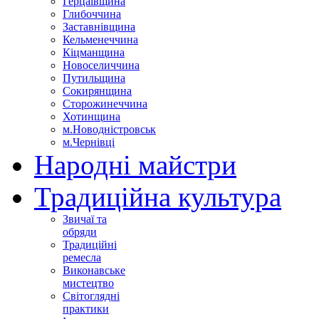
Герцаївщина
Глибоччина
Заставнівщина
Кельменеччина
Кіцманщина
Новоселиччина
Путильщина
Сокирянщина
Сторожинеччина
Хотинщина
м.Новодністровськ
м.Чернівці
Народні майстри
Традиційна культура
Звичаї та
обряди
Традиційні
ремесла
Виконавське
мистецтво
Світоглядні
практики