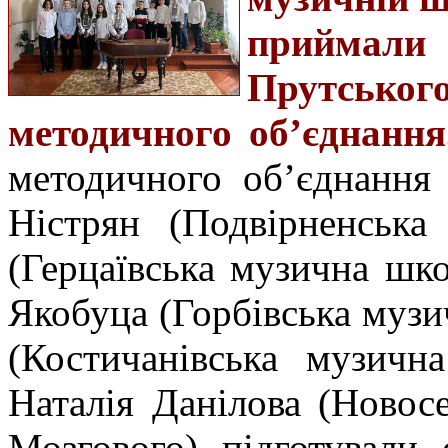
приймали
Прутськ
методичного об
’
єднання
методичного об’єднання
Ністрян (Подвірненська
(Герцаївська музична шко
Якобуца (Горбівська музи
(Костичанівська музичн
Наталія Данілова (Новос
Мозгового) підготували 