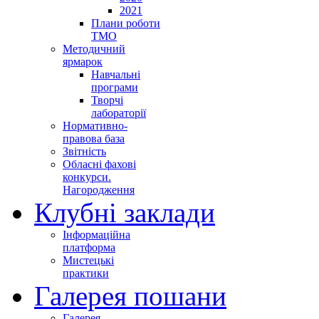
2021
Плани роботи
ТМО
Методичний
ярмарок
Навчальні
програми
Творчі
лабораторії
Нормативно-
правова база
Звітність
Обласні фахові
конкурси.
Нагородження
Клубні заклади
Інформаційна
платформа
Мистецькі
практики
Галерея пошани
Галерея