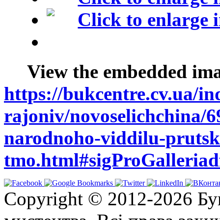
View the embedded imag
https://bukcentre.cv.ua/in
rajoniv/novoselichchina/6
narodnoho-viddilu-pruts
tmo.html#sigProGalleriad
Copyright © 2012-2026 Бу