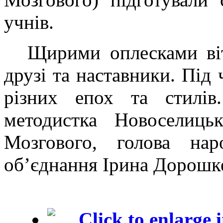
учнів.
Щирими оплесками віт
друзі та наставники. Під
різних епох та стилів.
методистка Новоселиць
Мозгового, голова нар
об’єднання Ірина Дорошк