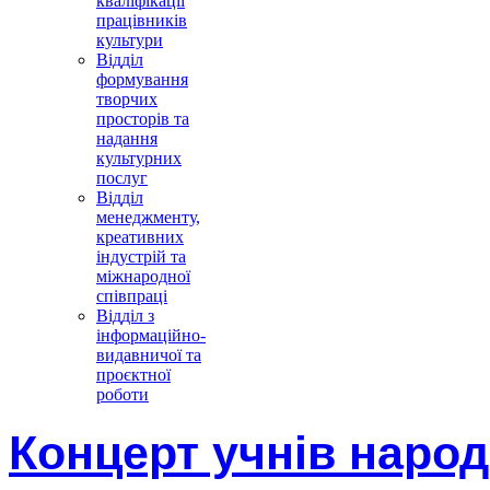
кваліфікації
працівників
культури
Відділ
формування
творчих
просторів та
надання
культурних
послуг
Відділ
менеджменту,
креативних
індустрій та
міжнародної
співпраці
Відділ з
інформаційно-
видавничої та
проєктної
роботи
Концерт учнів народ