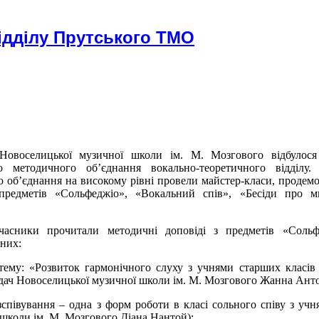
ідділу Прутського ТМО
Новоселицької музичної школи ім. М. Мозгового відбулося 
го методичного об
’
єднання вокально-теоретичного відділу.
о об
’
єднання на високому рівні провели майстер-класи, продем
предметів «Сольфеджіо», «Вокальний спів», «Бесіди про ми
учасники прочитали методичні доповіді з предметів «Сольф
 них:
тему: «Розвиток гармонічного слуху з учнями старших класів
дач Новоселицької музичної школи ім. М. Мозгового Жанна Анто
зспівування – одна з форм роботи в класі сольного співу з учн
 школи ім. М. Мозгового Діана Нантой);