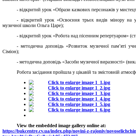
- відкритий урок «Образи казкових персонажів у мистец
- відкритий урок «Освоєння трьох видів мінору на 
музичної школи Ольга Царе);
- відкритий урок «Робота над пісенним репертуаром» (ст
- методична доповідь «Розвиток музичної пам’яті учн
Сіміон);
- методична доповідь «Засоби музичної виразності» (вик
Робота засідання пройшла у цікавій та змістовній атмосф
View the embedded image gallery online at:
https://bukcentre.cv.ua/index.php/novini-z-rajoniv/novoselichch