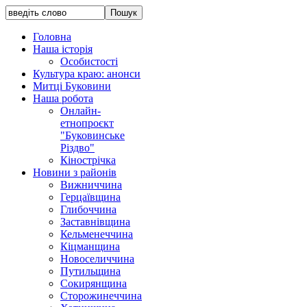
Головна
Наша історія
Особистості
Культура краю: анонси
Митці Буковини
Наша робота
Онлайн-
етнопроєкт
"Буковинське
Різдво"
Кінострічка
Новини з районів
Вижниччина
Герцаївщина
Глибоччина
Заставнівщина
Кельменеччина
Кіцманщина
Новоселиччина
Путильщина
Сокирянщина
Сторожинеччина