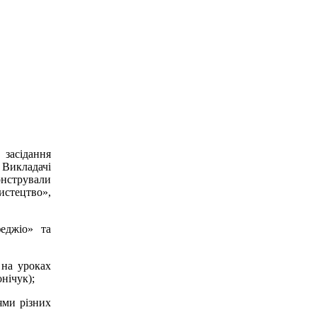
засідання
 Викладачі
онстрували
стецтво»,
еджіо» та
 на уроках
нічук);
ями різних