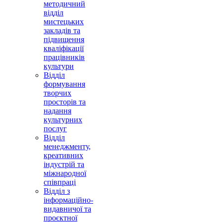
методичний
відділ
мистецьких
закладів та
підвищення
кваліфікації
працівників
культури
Відділ
формування
творчих
просторів та
надання
культурних
послуг
Відділ
менеджменту,
креативних
індустрій та
міжнародної
співпраці
Відділ з
інформаційно-
видавничої та
проєктної