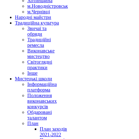
Хотинщина
м.Новодністровськ
м.Чернівці
Народні майстри
Традиційна культура
Звичаї та
обряди
Традиційні
ремесла
Виконавське
мистецтво
Світоглядні
практики
Інше
Мистецькі школи
Інформаційна
платформа
Положення
виконавських
конкурсів
Обдаровані
талантом
План
План заходів
2021-2022