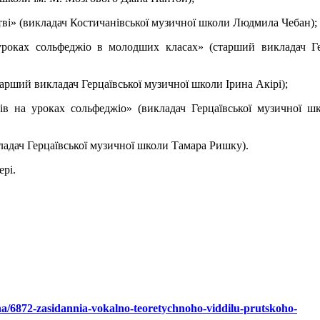
тві» (викладач Костичанівської музичної школи Людмила Чебан);
уроках сольфеджіо в молодших класах» (старший викладач Ге
арший викладач Герцаївської музичної школи Ірина Акірі);
ів на уроках сольфеджіо» (викладач Герцаївської музичної ш
ладач Герцаївської музичної школи Тамара Ришку).
ері.
ina/6872-zasidannia-vokalno-teoretychnoho-viddilu-prutskoho-