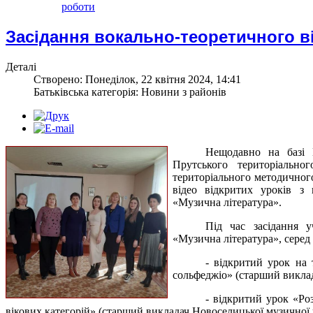
роботи
Засідання вокально-теоретичного в
Деталі
Створено: Понеділок, 22 квітня 2024, 14:41
Батьківська категорія: Новини з районів
Нещодавно на базі 
Прутського територіально
територіального методичног
відео відкритих уроків з 
«Музична література».
Під час засідання 
«Музична література», серед
- відкритий урок на 
сольфеджіо» (старший викла
- відкритий урок «Ро
вікових категорій» (старший викладач Новоселицької музичної