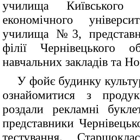
училища Київського н
економічного універси
училища №3, представни
філії Чернівецького об
навчальних закладів та Н
У фойє будинку культу
ознайомитися з проду
роздали рекламні букле
представники Чернівецьк
тестування. Старшокл