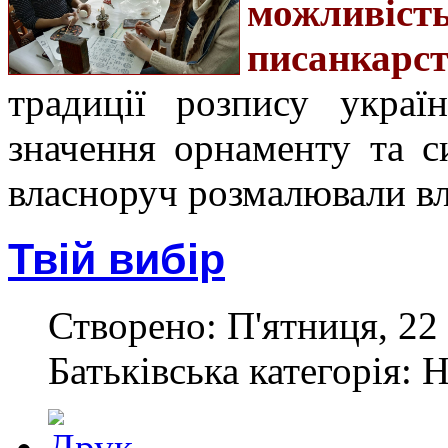
можливі
писанкарс
традиції розпису україн
значення орнаменту та с
власноруч розмалювали вл
Твій вибір
Створено: П'ятниця, 22 
Батьківська категорія: 