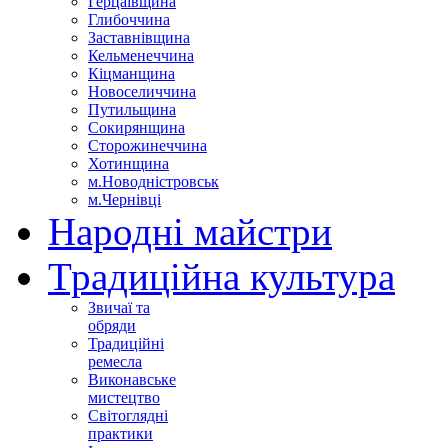
Герцаївщина
Глибоччина
Заставнівщина
Кельменеччина
Кіцманщина
Новоселиччина
Путильщина
Сокирянщина
Сторожинеччина
Хотинщина
м.Новодністровськ
м.Чернівці
Народні майстри
Традиційна культура
Звичаї та
обряди
Традиційні
ремесла
Виконавське
мистецтво
Світоглядні
практики