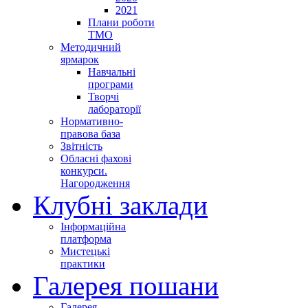
2021
Плани роботи
ТМО
Методичний
ярмарок
Навчальні
програми
Творчі
лабораторії
Нормативно-
правова база
Звітність
Обласні фахові
конкурси.
Нагородження
Клубні заклади
Інформаційна
платформа
Мистецькі
практики
Галерея пошани
Галерея