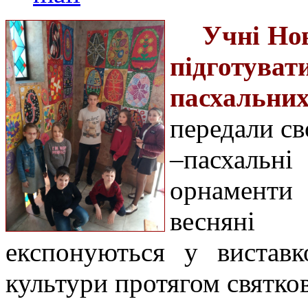
Учні Но
підготува
пасхальни
передали св
–пасхаль
орнаменти 
весняні 
експонуються у виставк
культури протягом святков