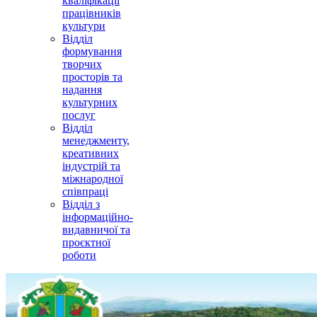
кваліфікації
працівників
культури
Відділ
формування
творчих
просторів та
надання
культурних
послуг
Відділ
менеджменту,
креативних
індустрій та
міжнародної
співпраці
Відділ з
інформаційно-
видавничої та
проєктної
роботи