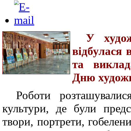
У худо
відбулася 
та виклад
Дню худож
Роботи розташувалис
культури, де були предс
твори, портрети, гобелен