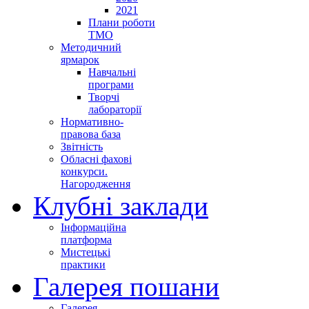
2021
Плани роботи
ТМО
Методичний
ярмарок
Навчальні
програми
Творчі
лабораторії
Нормативно-
правова база
Звітність
Обласні фахові
конкурси.
Нагородження
Клубні заклади
Інформаційна
платформа
Мистецькі
практики
Галерея пошани
Галерея