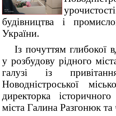
урочистос
будівництва і промисло
України.
Із почуттям глибокої 
у розбудову рідного міст
галузі із привітанн
Новодністроської місь
директорка історичного
міста Галина Разгонюк та 