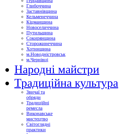
Герцаївщина
Глибоччина
Заставнівщина
Кельменеччина
Кіцманщина
Новоселиччина
Путильщина
Сокирянщина
Сторожинеччина
Хотинщина
м.Новодністровськ
м.Чернівці
Народні майстри
Традиційна культура
Звичаї та
обряди
Традиційні
ремесла
Виконавське
мистецтво
Світоглядні
практики