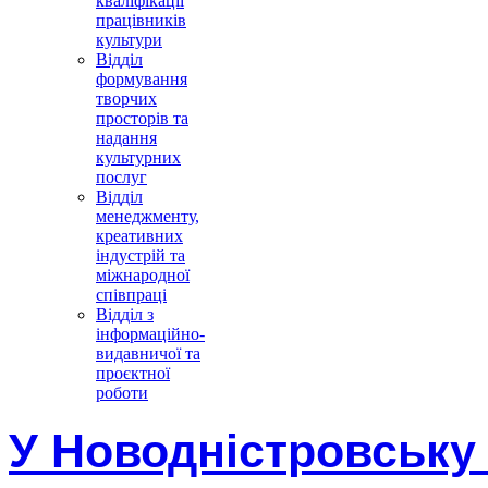
кваліфікації
працівників
культури
Відділ
формування
творчих
просторів та
надання
культурних
послуг
Відділ
менеджменту,
креативних
індустрій та
міжнародної
співпраці
Відділ з
інформаційно-
видавничої та
проєктної
роботи
У Новодністровську 