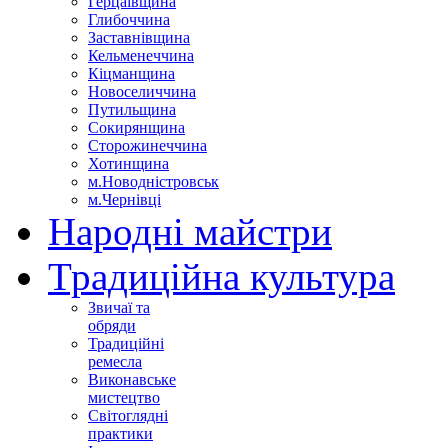
Герцаївщина
Глибоччина
Заставнівщина
Кельменеччина
Кіцманщина
Новоселиччина
Путильщина
Сокирянщина
Сторожинеччина
Хотинщина
м.Новодністровськ
м.Чернівці
Народні майстри
Традиційна культура
Звичаї та
обряди
Традиційні
ремесла
Виконавське
мистецтво
Світоглядні
практики