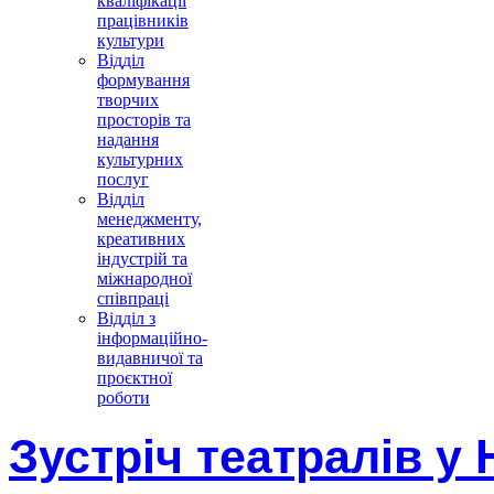
кваліфікації
працівників
культури
Відділ
формування
творчих
просторів та
надання
культурних
послуг
Відділ
менеджменту,
креативних
індустрій та
міжнародної
співпраці
Відділ з
інформаційно-
видавничої та
проєктної
роботи
Зустріч театралів у