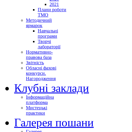
2021
Плани роботи
ТМО
Методичний
ярмарок
Навчальні
програми
Творчі
лабораторії
Нормативно-
правова база
Звітність
Обласні фахові
конкурси.
Нагородження
Клубні заклади
Інформаційна
платформа
Мистецькі
практики
Галерея пошани
Галерея