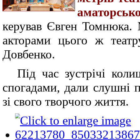
аматорськ
керував
Євген Томнюк
а
.
акторами цього ж театр
Довбенко.
Під час зустрічі коли
спогадами, дали слушні п
зі свого творчого життя.