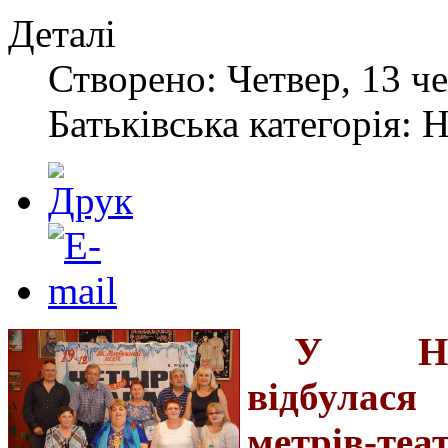
Деталі
Створено: Четвер, 13 че
Батьківська категорія: 
У Нов
відбулася
метрів-теа