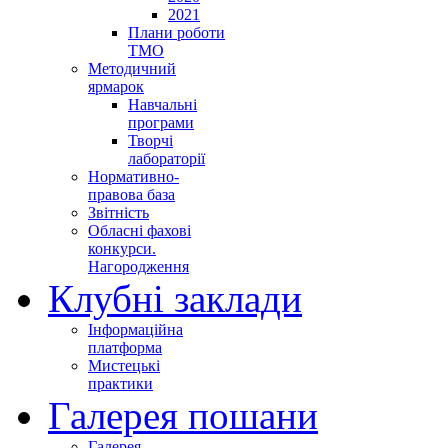
2021
Плани роботи
ТМО
Методичний
ярмарок
Навчальні
програми
Творчі
лабораторії
Нормативно-
правова база
Звітність
Обласні фахові
конкурси.
Нагородження
Клубні заклади
Інформаційна
платформа
Мистецькі
практики
Галерея пошани
Галерея