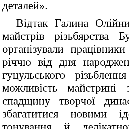
деталей».
Відтак Галина Олійни
майстрів різьбярства 
організували працівник
річчю від дня народжен
гуцульського різьбленн
можливість майстрині 
спадщину творчої динас
збагатитися новими ід
тонування й делікатно