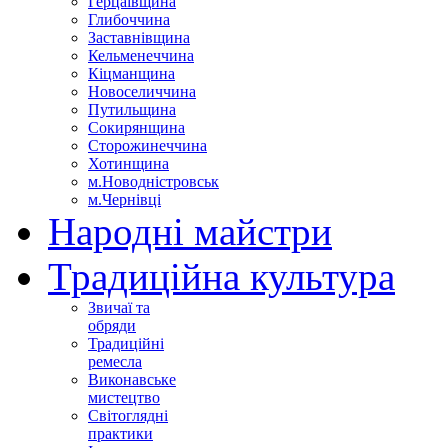
Герцаївщина
Глибоччина
Заставнівщина
Кельменеччина
Кіцманщина
Новоселиччина
Путильщина
Сокирянщина
Сторожинеччина
Хотинщина
м.Новодністровськ
м.Чернівці
Народні майстри
Традиційна культура
Звичаї та
обряди
Традиційні
ремесла
Виконавське
мистецтво
Світоглядні
практики