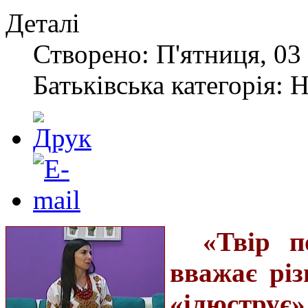
Деталі
Створено: П'ятниця, 03 
Батьківська категорія: 
«Твір п
вважає різ
«ілюструє