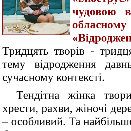
чудовою в
обласном
«Відроджен
Тридцять творів - тридц
тему відродження давнь
сучасному контексті.
Тендітна жінка твори
хрести, рахви, жіночі де
– особливий. Та найбільше