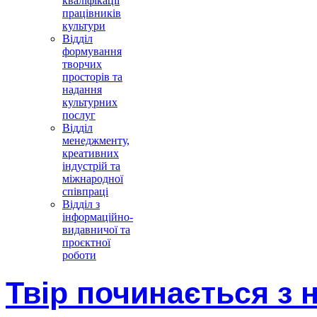
кваліфікації
працівників
культури
Відділ
формування
творчих
просторів та
надання
культурних
послуг
Відділ
менеджменту,
креативних
індустрій та
міжнародної
співпраці
Відділ з
інформаційно-
видавничої та
проєктної
роботи
Твір починається з 