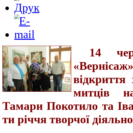
14 че
«Верніса
відкриття 
митців н
Тамари Покотило та Іва
ти річчя творчої діяльно