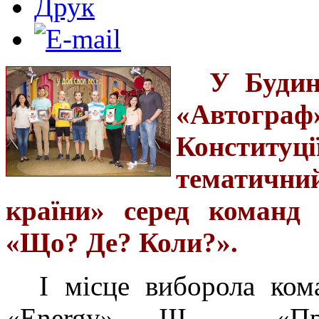
У Будин
«Автогр
Констит
тематичн
країни» серед команд 
«Що? Де? Коли?».
І місце виборола ком
«
Energy
», ІІІ – «Пр