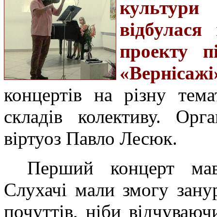
культури
відбулася
проекту п
«Вернісажі
концертів на різну тем
складів колективу. Орг
віртуоз Павло Лесюк.
Перший концерт мав
Слухачі мали змогу зан
почуттів, ніби відчуваюч