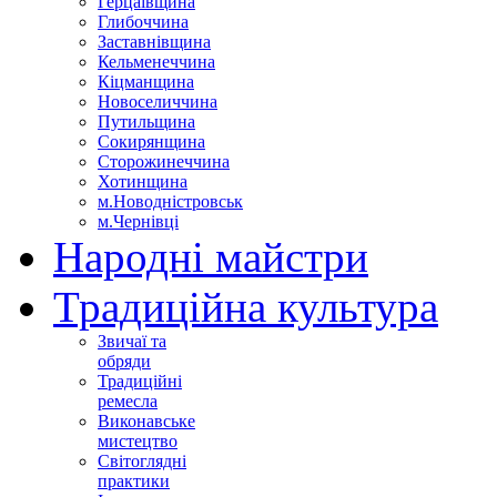
Герцаївщина
Глибоччина
Заставнівщина
Кельменеччина
Кіцманщина
Новоселиччина
Путильщина
Сокирянщина
Сторожинеччина
Хотинщина
м.Новодністровськ
м.Чернівці
Народні майстри
Традиційна культура
Звичаї та
обряди
Традиційні
ремесла
Виконавське
мистецтво
Світоглядні
практики