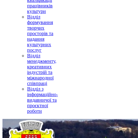
кваліфікації
працівників
культури
Відділ
формування
творчих
просторів та
надання
культурних
послуг
Відділ
менеджменту,
креативних
індустрій та
міжнародної
співпраці
Відділ з
інформаційно-
видавничої та
проєктної
роботи