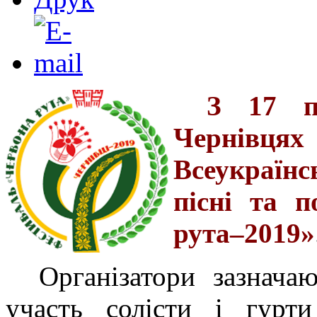
З 17 п
Чернівця
Всеукраїн
пісні та 
рута–2019»
Організатори зазнача
участь солісти і гурти