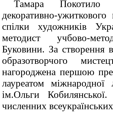
Тамара Покотило 
декоративно-ужиткового 
спілки художників Укра
методист учбово-мет
Буковини. За створення в
образотворчого мисте
нагороджена першою пре
лауреатом міжнародної л
ім.Ольги Кобилянської
численних всеукраїнських