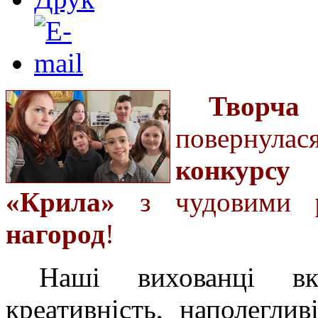
Творч
поверну
конкурсу
а
«Крила»
з чудовими
нагород
!
Наші вихованці вк
креативність, наполегли