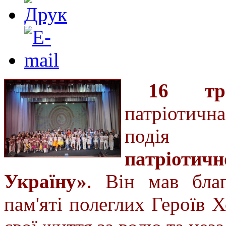
16 тр
патріотич
под
патріотичн
Україну»
. Він мав бла
пам'яті полеглих Героїв Х