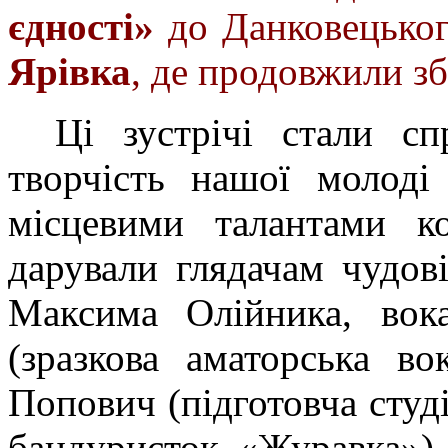
єдності»
до Данковецько
Ярівка
, де продовжили з
Ці зустрічі стали с
творчість нашої молоді
місцевими талантами ко
дарували глядачам чудов
Максима Олійника, вока
(зразкова аматорська во
Попович (підготовча студ
бандуристок «Журавка») 