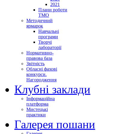
2021
Плани роботи
ТМО
Методичний
ярмарок
Навчальні
програми
Творчі
лабораторії
Нормативно-
правова база
Звітність
Обласні фахові
конкурси.
Нагородження
Клубні заклади
Інформаційна
платформа
Мистецькі
практики
Галерея пошани
Галерея