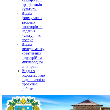
кваліфікації
працівників
культури
Відділ
формування
творчих
просторів та
надання
культурних
послуг
Відділ
менеджменту,
креативних
індустрій та
міжнародної
співпраці
Відділ з
інформаційно-
видавничої та
проєктної
роботи