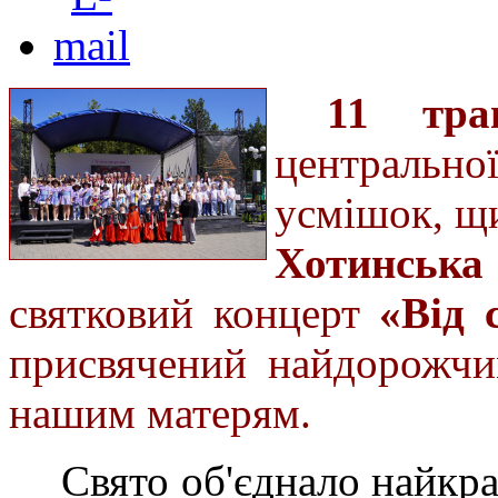
11 тра
центрально
усмішок, щи
Хотинська
святковий концерт
«Від 
присвячений найдорожч
нашим матерям.
Свято об'єднало найкра