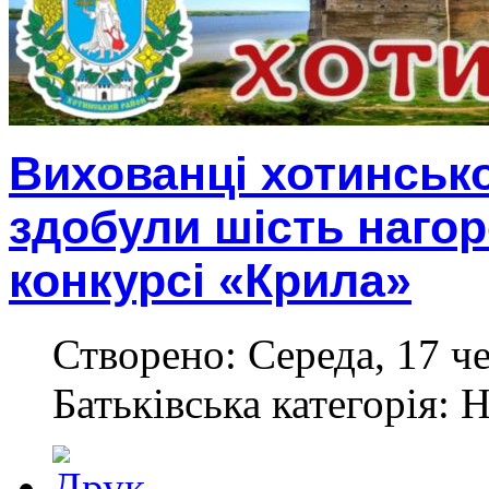
Вихованці хотинської
здобули шість наго
конкурсі «Крила»
Створено: Середа, 17 ч
Батьківська категорія: 