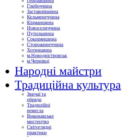
Герцаївщина
Глибоччина
Заставнівщина
Кельменеччина
Кіцманщина
Новоселиччина
Путильщина
Сокирянщина
Сторожинеччина
Хотинщина
м.Новодністровськ
м.Чернівці
Народні майстри
Традиційна культура
Звичаї та
обряди
Традиційні
ремесла
Виконавське
мистецтво
Світоглядні
практики