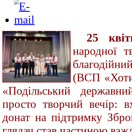
25 квіт
народної т
благодійн
(ВСП «Хоти
«Подільський державни
просто творчий вечір: в
донат на підтримку Збр
глядач став частиною важл