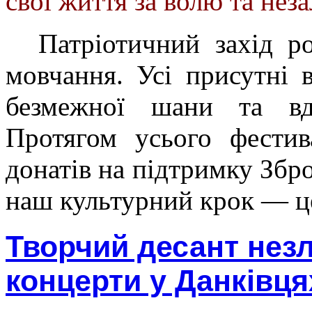
свої життя за волю та нез
Патріотичний захід ро
мовчання. Усі присутні 
безмежної шани та вд
Протягом усього фестив
донатів на підтримку Збр
наш культурний крок — це
Творчий десант незл
концерти у Данківця