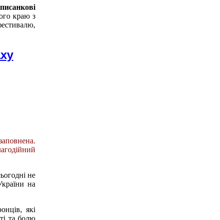
писанкові
ого краю з
фестивалю,
аху
заповнена.
лагодійний
сьогодні не
України на
онців, які
ті та болю