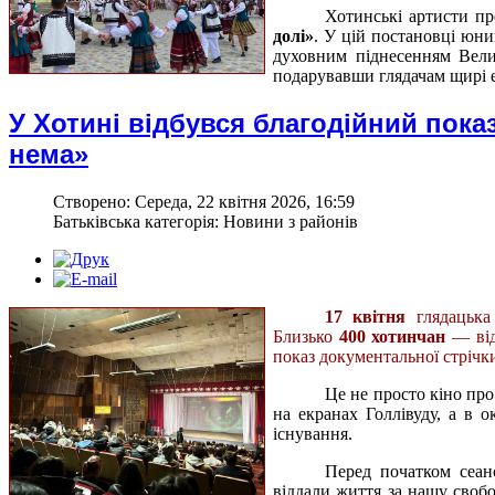
Хотинські артисти пр
долі»
. У цій постановці юни
духовним піднесенням Вели
подарувавши глядачам щирі ем
У Хотині відбувся благодійний пока
нема»
Створено: Середа, 22 квітня 2026, 16:59
Батьківська категорія: Новини з районів
17 квітня
глядацька 
Близько
400 хотинчан
— від
показ документальної стріч
Це не просто кіно про
на екранах Голлівуду, а в 
існування.
Перед початком сеан
віддали життя за нашу свобо