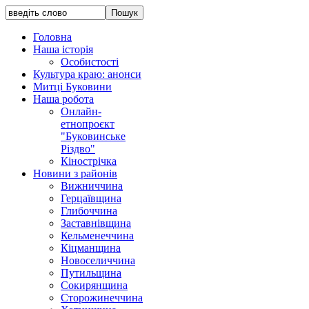
Головна
Наша історія
Особистості
Культура краю: анонси
Митці Буковини
Наша робота
Онлайн-
етнопроєкт
"Буковинське
Різдво"
Кінострічка
Новини з районів
Вижниччина
Герцаївщина
Глибоччина
Заставнівщина
Кельменеччина
Кіцманщина
Новоселиччина
Путильщина
Сокирянщина
Сторожинеччина