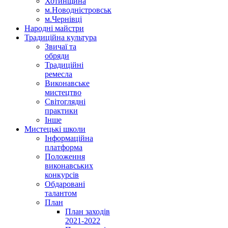
Хотинщина
м.Новодністровськ
м.Чернівці
Народні майстри
Традиційна культура
Звичаї та
обряди
Традиційні
ремесла
Виконавське
мистецтво
Світоглядні
практики
Інше
Мистецькі школи
Інформаційна
платформа
Положення
виконавських
конкурсів
Обдаровані
талантом
План
План заходів
2021-2022