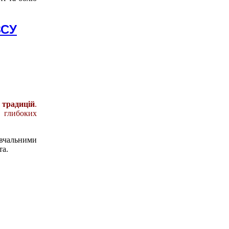
ЗСУ
традицій
.
о глибоких
авчальними
та.