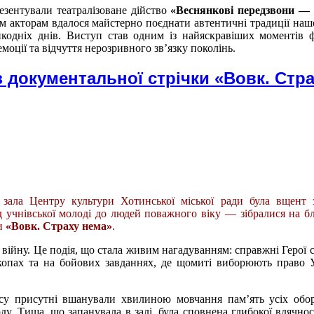
езентували театралізоване дійство
«Веснянкові передзвони — 
м акторам вдалося майстерно поєднати автентичні традиції наш
кодніх днів. Виступ став одним із найяскравіших моментів 
оції та відчуття нерозривного зв’язку поколінь.
з документальної стрічки «Вовк. Стр
зала Центру культури Хотинської міської ради була вщент 
 учнівської молоді до людей поважного віку — зібралися на б
ки
«Вовк. Страху нема»
.
 війну. Це подія, що стала живим нагадуванням: справжні Герої 
окопах та на бойових завданнях, де щомиті виборюють право 
су присутні вшанували хвилиною мовчання пам’ять усіх обор
ду. Тиша, що запанувала в залі, була сповнена глибокої вдячнос