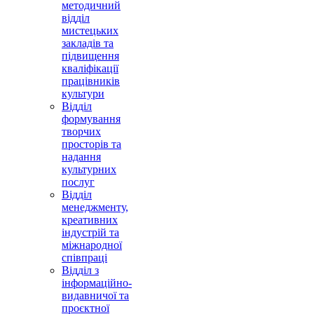
методичний
відділ
мистецьких
закладів та
підвищення
кваліфікації
працівників
культури
Відділ
формування
творчих
просторів та
надання
культурних
послуг
Відділ
менеджменту,
креативних
індустрій та
міжнародної
співпраці
Відділ з
інформаційно-
видавничої та
проєктної