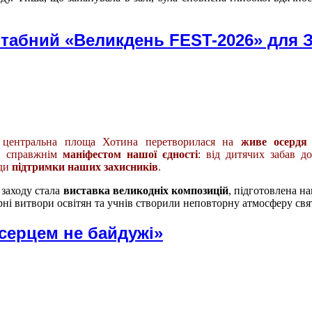
штабний «Великдень FEST-2026» для 
центральна площа Хотина перетворилася на
живе осердя 
ав справжнім
маніфестом нашої єдності
: від дитячих забав д
ади
підтримки наших захисників
.
заходу стала
виставка великодніх композицій
, підготовлена н
ні витвори освітян та учнів створили неповторну атмосферу свя
серцем не байдужі»