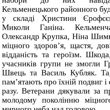
Кельменецького районного буд
у складі Христини Єрофєєво
Миколи Ганіна. Кельменч
Олександр Крупка, Ніна Шимк
міцного здоров’я, щастя, дов
відданість та героїзм. Шкод
учасників групи не змогли Г
Швець та Василь Кубляк. Та
пам’ятають про їхній подвиг і
разу. Ветерани дякували за п
молодому поколінню міцного
мирного неба над головою.