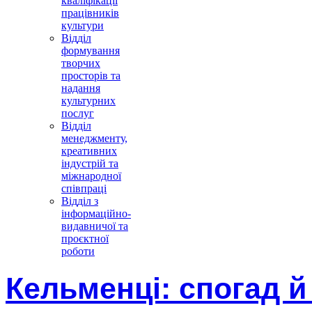
кваліфікації
працівників
культури
Відділ
формування
творчих
просторів та
надання
культурних
послуг
Відділ
менеджменту,
креативних
індустрій та
міжнародної
співпраці
Відділ з
інформаційно-
видавничої та
проєктної
роботи
Кельменці: спогад й 