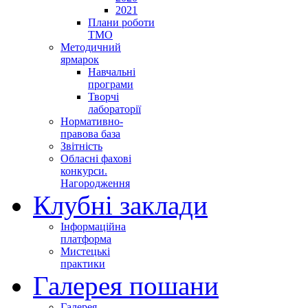
2021
Плани роботи
ТМО
Методичний
ярмарок
Навчальні
програми
Творчі
лабораторії
Нормативно-
правова база
Звітність
Обласні фахові
конкурси.
Нагородження
Клубні заклади
Інформаційна
платформа
Мистецькі
практики
Галерея пошани
Галерея