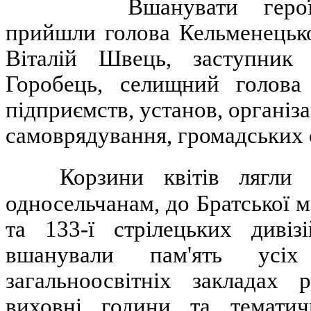
Вшанувати герої
прийшли голова Кельменецько
Віталій Швець, заступник
Горобець, селищний голова 
підприємств, установ, організ
самоврядування, громадських 
Корзини квітів лягли
односельчанам, до Братської м
та 133-ї стрілецьких диві
вшанували пам'ять усіх
загальноосвітніх закладах
виховні години та тематичн