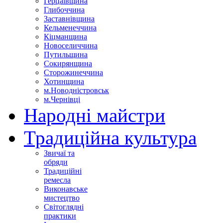
Герцаївщина
Глибоччина
Заставнівщина
Кельменеччина
Кіцманщина
Новоселиччина
Путильщина
Сокирянщина
Сторожинеччина
Хотинщина
м.Новодністровськ
м.Чернівці
Народні майстри
Традиційна культура
Звичаї та
обряди
Традиційні
ремесла
Виконавське
мистецтво
Світоглядні
практики