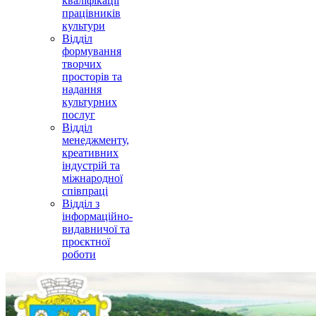
кваліфікації
працівників
культури
Відділ
формування
творчих
просторів та
надання
культурних
послуг
Відділ
менеджменту,
креативних
індустрій та
міжнародної
співпраці
Відділ з
інформаційно-
видавничої та
проєктної
роботи