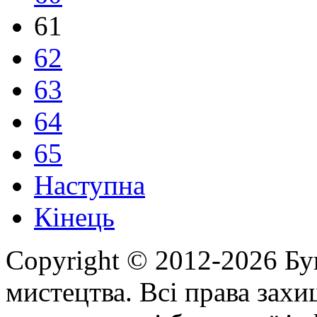
61
62
63
64
65
Наступна
Кінець
Copyright © 2012-2026 Бу
мистецтва. Всі права зах