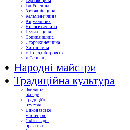
Герцаївщина
Глибоччина
Заставнівщина
Кельменеччина
Кіцманщина
Новоселиччина
Путильщина
Сокирянщина
Сторожинеччина
Хотинщина
м.Новодністровськ
м.Чернівці
Народні майстри
Традиційна культура
Звичаї та
обряди
Традиційні
ремесла
Виконавське
мистецтво
Світоглядні
практики