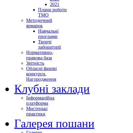
2021
Плани роботи
ТМО
Методичний
ярмарок
Навчальні
програми
Творчі
лабораторії
Нормативно-
правова база
Звітність
Обласні фахові
конкурси.
Нагородження
Клубні заклади
Інформаційна
платформа
Мистецькі
практики
Галерея пошани
Галерея