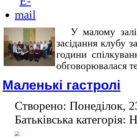
У малому зал
засідання клубу з
години спілкува
обговорювалася те
Маленькі гастролі
Створено: Понеділок, 23
Батьківська категорія: 