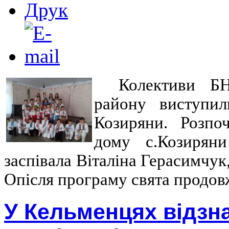
Колективи БН
району виступи
Козиряни. Розпо
дому с.Козирян
заспівала Віталіна Герасимчук
Опісля програму свята продовж
У Кельменцях відзн