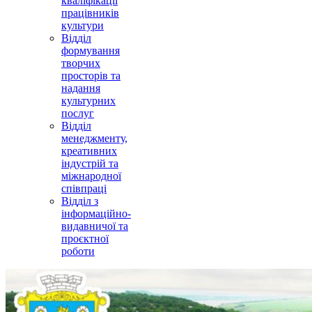
кваліфікації
працівників
культури
Відділ
формування
творчих
просторів та
надання
культурних
послуг
Відділ
менеджменту,
креативних
індустрій та
міжнародної
співпраці
Відділ з
інформаційно-
видавничої та
проєктної
роботи