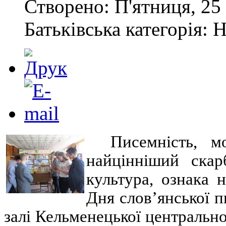
Створено: П'ятниця, 25 
Батьківська категорія: 
Писемність, м
найцінніший ска
культура, ознака 
Дня слов’янської п
залі Кельменецької центрально