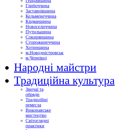
Герцаївщина
Глибоччина
Заставнівщина
Кельменеччина
Кіцманщина
Новоселиччина
Путильщина
Сокирянщина
Сторожинеччина
Хотинщина
м.Новодністровськ
м.Чернівці
Народні майстри
Традиційна культура
Звичаї та
обряди
Традиційні
ремесла
Виконавське
мистецтво
Світоглядні
практики