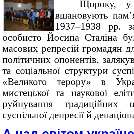
Щороку, у
вшановують пам’я
1937–1938
рр. за
особисто Йосипа Сталіна бу
масових репресій громадян дл
політичних опонентів, заляку
та соціальної структури сусп
«Великого терору» в Укра
мистецької та наукової еліт
руйнування традиційних ц
суспільної депресії й денаціон
А над світом україн