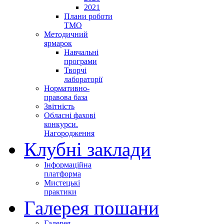
2021
Плани роботи
ТМО
Методичний
ярмарок
Навчальні
програми
Творчі
лабораторії
Нормативно-
правова база
Звітність
Обласні фахові
конкурси.
Нагородження
Клубні заклади
Інформаційна
платформа
Мистецькі
практики
Галерея пошани
Галерея