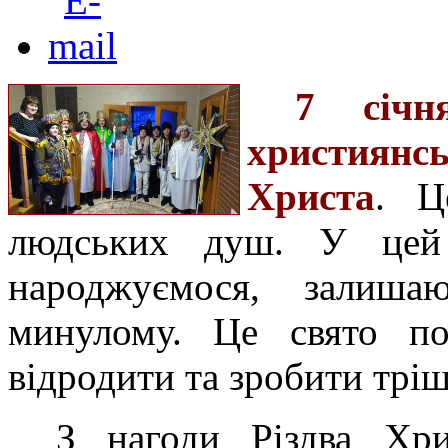
7 січн
християнсь
Христа
. Ц
людських душ. У цей
народжуємося, залиша
минулому. Це свято пок
відродити та зробити трі
З нагоди Різдва Хри