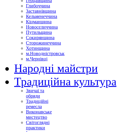
Герцаївщина
Глибоччина
Заставнівщина
Кельменеччина
Кіцманщина
Новоселиччина
Путильщина
Сокирянщина
Сторожинеччина
Хотинщина
м.Новодністровськ
м.Чернівці
Народні майстри
Традиційна культура
Звичаї та
обряди
Традиційні
ремесла
Виконавське
мистецтво
Світоглядні
практики