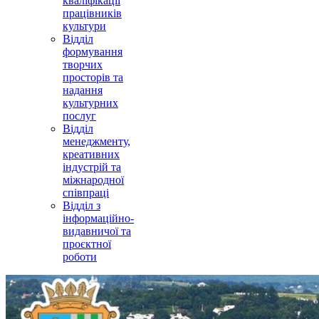
кваліфікації
працівників
культури
Відділ
формування
творчих
просторів та
надання
культурних
послуг
Відділ
менеджменту,
креативних
індустрій та
міжнародної
співпраці
Відділ з
інформаційно-
видавничої та
проєктної
роботи