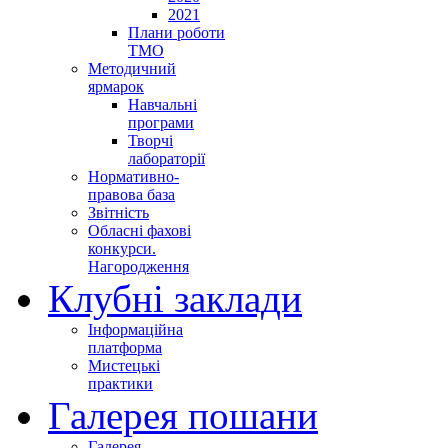
2021
Плани роботи
ТМО
Методичний
ярмарок
Навчальні
програми
Творчі
лабораторії
Нормативно-
правова база
Звітність
Обласні фахові
конкурси.
Нагородження
Клубні заклади
Інформаційна
платформа
Мистецькі
практики
Галерея пошани
Галерея