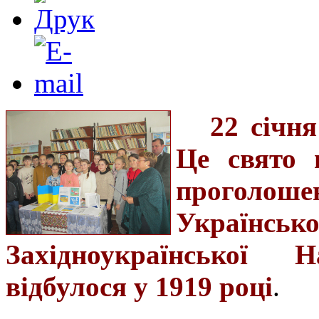
22 січн
Це свято 
проголош
Українськ
Західноукраїнської 
відбулося у 1919 році
.