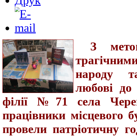
З мето
трагічним
народу т
любові до 
філії №71 села Череп
працівники місцевого б
провели патріотичну го