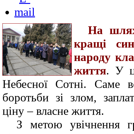
На шлях
кращі син
народу кла
життя
. У 
Небесної Сотні. Саме в
боротьби зі злом, запл
ціну – власне життя.
З метою увічнення гр