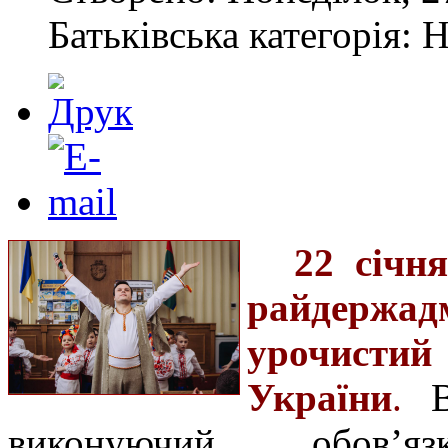
Батьківська категорія: 
22 січн
райдержа
урочистий
України
.
виконуючий обов’я