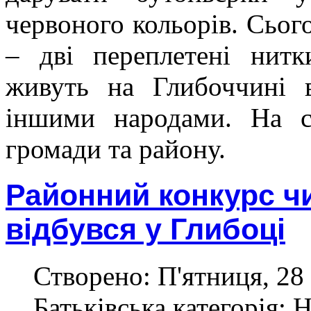
червоного кольорів. Сьог
– дві переплетені нитк
живуть на Глибоччині в
іншими народами. На св
громади та району.
Районний конкурс ч
відбувся у Глибоці
Створено: П'ятниця, 28
Батьківська категорія: 