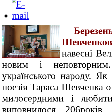
Березен
Шевченко
навесні Ве
новим і неповторним
українського народу. Як
поезія Тараса Шевченка о
милосердними і любити
виповнилося 206років