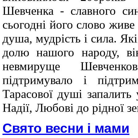
Шевченка - славного син
сьогодні його слово живе
душа, мудрість і сила. Як
долю нашого народу, ві
невмируще Шевченк
підтримувало і підтри
Тарасової душі запалить 
Надії, Любові до рідної зе
Свято весни і мами