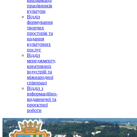
кваліфікації
працівників
культури
Відділ
формування
творчих
просторів та
надання
культурних
послуг
Відділ
менеджменту,
креативних
індустрій та
міжнародної
співпраці
Відділ з
інформаційно-
видавничої та
проєктної
роботи