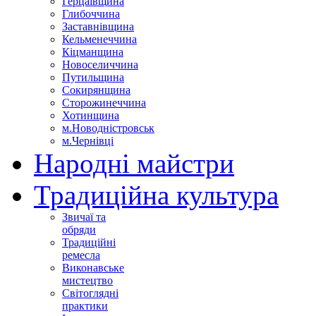
Герцаївщина
Глибоччина
Заставнівщина
Кельменеччина
Кіцманщина
Новоселиччина
Путильщина
Сокирянщина
Сторожинеччина
Хотинщина
м.Новодністровськ
м.Чернівці
Народні майстри
Традиційна культура
Звичаї та
обряди
Традиційні
ремесла
Виконавське
мистецтво
Світоглядні
практики