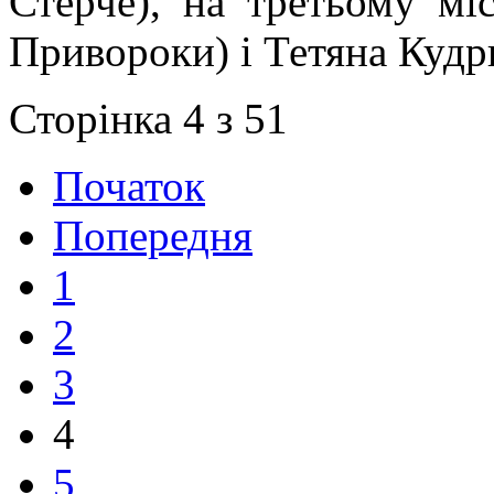
Стерче), на третьому мі
Привороки) і Тетяна Кудр
Сторінка 4 з 51
Початок
Попередня
1
2
3
4
5