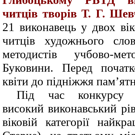
читців творів Т. Г. Ше
21 виконавець у двох вік
читців художнього сло
методистів учбово-ме
Буковини. Перед початк
квіти до підніжжя пам’ят
Під час конкурсу у
високий виконавський рі
віковій категорії найк