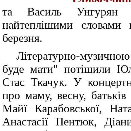
та Василь Унгурян н
найтеплішими словами 
березня.
Літературно-музичною
буде мати" потішили Юл
Стас Ткачук. У концертн
про маму, весну, батьків
Майї Карабовської, Нат
Анастасії Пентюк, Діан