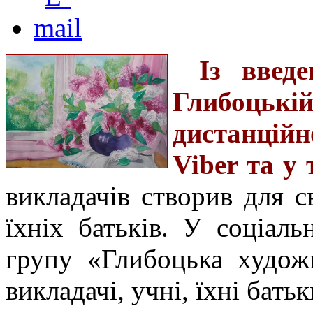
Із введ
Глибоцькій
дистанцій
Viber та у
викладачів створив для с
їхніх батьків. У соціал
групу «Глибоцька худож
викладачі, учні, їхні бать