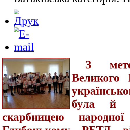
З мет
Великого 
українсько
була й з
скарбницею народно
Глибоцькому РБТД ві