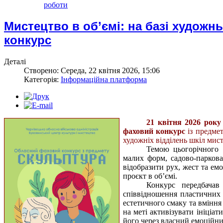
роботи
Мистецтво в об’ємі: на базі художн
конкурс
Деталі
Створено: Середа, 22 квітня 2026, 15:06
Категорія:
Інформаційна платформа
21 квітня 2026 року
фаховий конкурс
із предме
художніх відділень шкіл мист
Темою цьогорічного з
малих форм, садово-паркова
відобразити рух, жест та ем
проєкт в об’ємі.
Конкурс передбачав
співвідношення пластичних 
естетичного смаку та вміння
на меті активізувати ініціа
його через власний емоційни