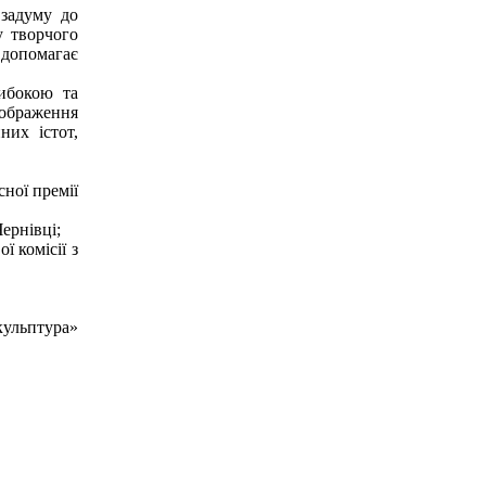
 задуму до
у творчого
 допомагає
либокою та
зображення
них істот,
ної премії
ернівці;
 комісії з
кульптура»