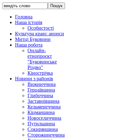
Головна
Наша історія
Особистості
Культура краю: анонси
Митці Буковини
Наша робота
Онлайн-
етнопроєкт
"Буковинське
Різдво"
Кінострічка
Новини з районів
Вижниччина
Герцаївщина
Глибоччина
Заставнівщина
Кельменеччина
Кіцманщина
Новоселиччина
Путильщина
Сокирянщина
Сторожинеччина