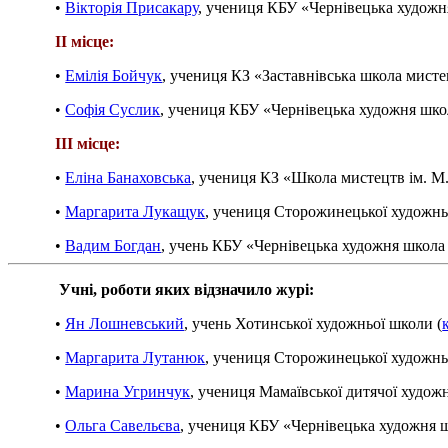
•
Вікторія Присакару
, учениця КБУ «Чернівецька художня
ІІ місце:
•
Емілія Бойчук
, учениця КЗ «Заставнівська школа мисте
•
Софія Суслик
, учениця КБУ «Чернівецька художня школ
ІІІ місце:
•
Еліна Банаховська
, учениця КЗ «Школа мистецтв ім. М
•
Маргарита Лукащук
, учениця Сторожинецької художнь
•
Вадим Богдан
, учень КБУ «Чернівецька художня школа 
Учні, роботи яких відзначило журі:
•
Ян Лошневський
, учень Хотинської художньої школи (
•
Маргарита Лутанюк
, учениця Сторожинецької художнь
•
Марина Угринчук
, учениця Мамаївської дитячої худож
•
Ольга Савельєва
, учениця КБУ «Чернівецька художня ш