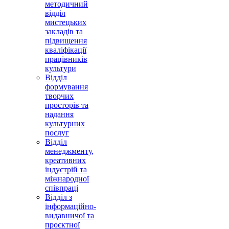
методичний
відділ
мистецьких
закладів та
підвищення
кваліфікації
працівників
культури
Відділ
формування
творчих
просторів та
надання
культурних
послуг
Відділ
менеджменту,
креативних
індустрій та
міжнародної
співпраці
Відділ з
інформаційно-
видавничої та
проєктної