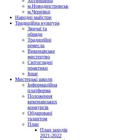
Хотинщина
м.Новодністровськ
м.Чернівці
Народні майстри
Традиційна культура
Звичаї та
обряди
Традиційні
ремесла
Виконавське
мистецтво
Світоглядні
практики
Інше
Мистецькі школи
Інформаційна
платформа
Положення
виконавських
конкурсів
Обдаровані
талантом
План
План заходів
2021-2022