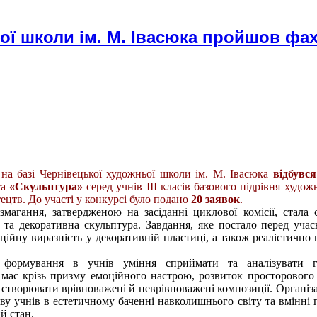
ьої школи ім. М. Івасюка пройшов фа
на базі Чернівецької художньої школи ім. М. Івасюка
відбувс
та
«Скульптура»
серед учнів ІІІ класів базового підрівня худож
ецтв. До участі у конкурсі було подано
20 заявок
.
магання, затвердженою на засіданні циклової комісії, стала 
 та декоративна скульптура. Завдання, яке постало перед уч
оційну виразність у декоративній пластиці, а також реалістично 
 формування в учнів уміння сприймати та аналізувати г
мас крізь призму емоційного настрою, розвиток просторового
 створювати врівноважені й неврівноважені композиції. Організ
тиву учнів в естетичному баченні навколишнього світу та вмінні 
й стан.