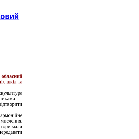
ховий
я обласний
ніх шкіл та
скульптура
асниками —
відтворити
армонійне
 мислення,
атори мали
передавати