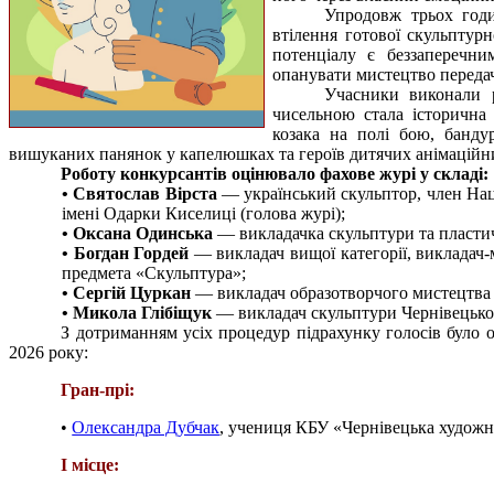
Упродовж трьох годи
втілення готової скульптурн
потенціалу є беззаперечни
опанувати мистецтво передачі
Учасники виконали р
чисельною стала історична 
козака на полі бою, банду
вишуканих панянок у капелюшках та героїв дитячих анімаційни
Роботу конкурсантів оцінювало фахове журі у складі:
• Святослав Вірста
— український скульптор, член Наці
імені Одарки Киселиці (голова журі);
• Оксана Одинська
— викладачка скульптури та пласти
• Богдан Гордей
— викладач вищої категорії, викладач-м
предмета «Скульптура»;
• Сергій Цуркан
— викладач образотворчого мистецтва д
• Микола Глібіщук
— викладач скульптури Чернівецької 
З дотриманням усіх процедур підрахунку голосів було 
2026 року:
Гран-прі:
•
Олександра Дубчак
, учениця КБУ «Чернівецька художня
І місце: