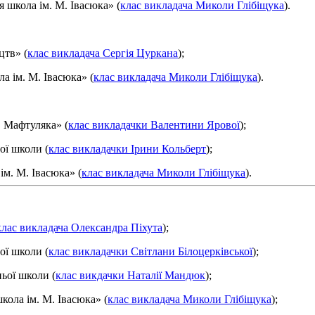
 школа ім. М. Івасюка» (
клас викладача Миколи Глібіщука
).
цтв» (
клас викладача Сергія Цуркана
);
а ім. М. Івасюка» (
клас викладача Миколи Глібіщука
).
. Мафтуляка» (
клас викладачки Валентини Ярової
);
ої школи (
клас викладачки Ірини Кольберт
);
ім. М. Івасюка» (
клас викладача Миколи Глібіщука
).
клас викладача Олександра Піхута
);
ої школи (
клас викладачки Світлани Білоцерківської
);
ньої школи (
клас викдачки Наталії Мандюк
);
кола ім. М. Івасюка» (
клас викладача Миколи Глібіщука
);