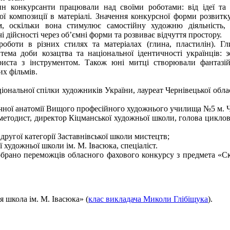
н конкурсанти працювали над своїми роботами: від ідеї та
ої композиції в матеріалі. Значення конкурсної форми розвитк
м, оскільки вона стимулює самостійну художню діяльність,
 дійсності через об’ємні форми та розвиває відчуття простору.
оботи в різних стилях та матеріалах (глина, пластилін). Г
тема доби козацтва та національної ідентичності українців: 
риста з інструментом. Також юні митці створювали фантазій
х фільмів.
ональної спілки художників України, лауреат Чернівецької облас
чної анатомії Вищого професійного художнього училища №5 м. Ч
етодист, директор Кіцманської художньої школи, голова циклової
ругої категорії Заставнівської школи мистецтв;
художньої школи ім. М. Івасюка, спеціаліст.
обрано переможців обласного фахового конкурсу з предмета «С
 школа ім. М. Івасюка» (
клас викладача Миколи Глібіщука
).