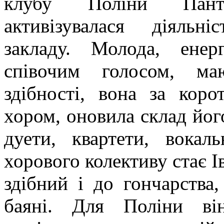
клубу Поліни Пант
активізувалася діяльні
закладу. Молода, енер
співочим голосом, маю
здібності, вона за кор
хором, оновила склад його
дуети, квартети, вокал
хорового колективу стає І
здібний і до гончарства
баяні. Для Поліни ві