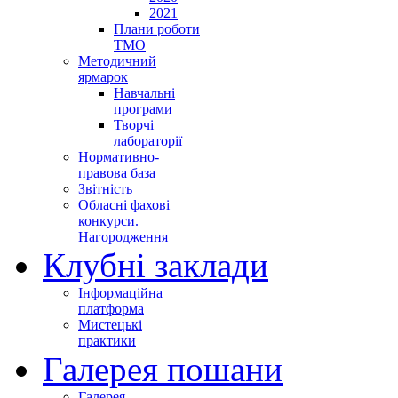
2021
Плани роботи
ТМО
Методичний
ярмарок
Навчальні
програми
Творчі
лабораторії
Нормативно-
правова база
Звітність
Обласні фахові
конкурси.
Нагородження
Клубні заклади
Інформаційна
платформа
Мистецькі
практики
Галерея пошани
Галерея