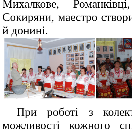
Михалкове, Романківці
Сокиряни, маестро створ
й донині.
При роботі з колек
можливості кожного спі