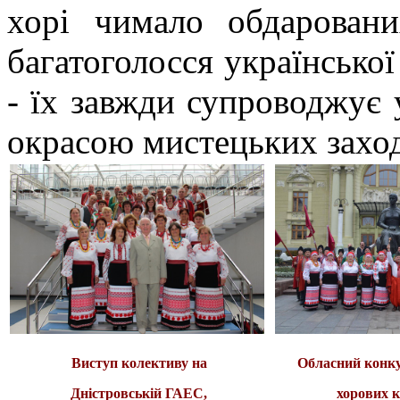
хорі чимало обдарован
багатоголосся української
- їх завжди супроводжує 
окрасою мистецьких заход
Виступ колективу на
О
бласний конк
Дністровській ГАЕС,
хорових 