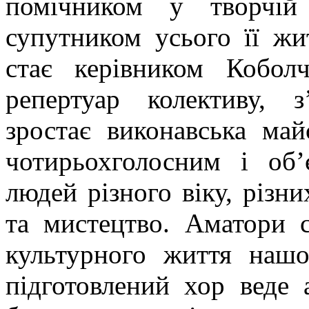
помічником у творчій 
супутником усього її жи
стає керівником Коболч
репертуар колективу, з
зростає виконавська май
чотирьохголосним і
об
людей різного віку, різн
та мистецтво. Аматори 
культурного життя нашо
підготовлений хор
веде 