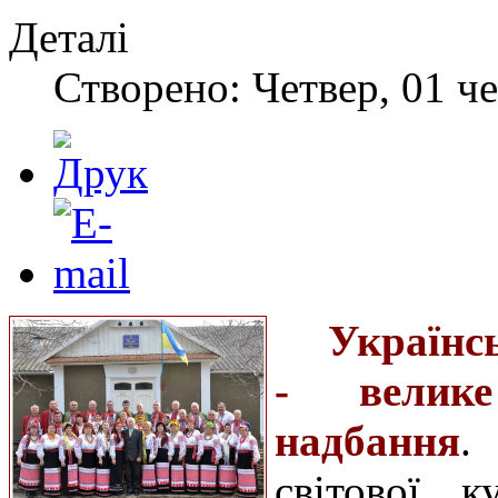
Деталі
Створено: Четвер, 01 че
Українс
- велике
надбання
.
світової 