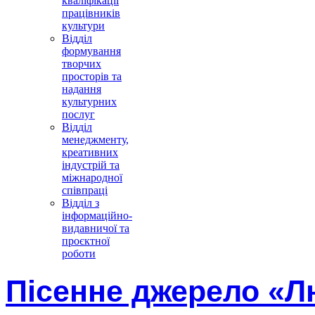
кваліфікації
працівників
культури
Відділ
формування
творчих
просторів та
надання
культурних
послуг
Відділ
менеджменту,
креативних
індустрій та
міжнародної
співпраці
Відділ з
інформаційно-
видавничої та
проєктної
роботи
Пісенне джерело «Л