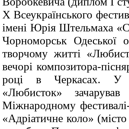
Воробкевича (диплом І сту
Х Всеукраїнського фестив
імені Юрія Штельмаха «Се
Чорноморськ Одеської о
творчому житті «Любист
вечорі композитора-пісн
році в Черкасах. У 
«Любисток» зачарував
Міжнародному фестивалі-
«Адріатичне коло» (місто