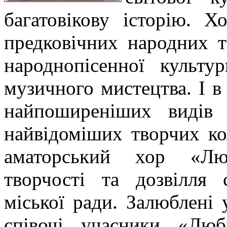
багатовікову історію. Х
предковічних народних т
народнопісенної культу
музичного мистецтва. І в
найпоширеніших видів 
найвідоміших творчих ко
аматорський хор «Лю
творчості та дозвілля 
міської ради. Залюблені 
співочі учасники «Люб