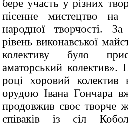
бере участь у різних тво
пісенне мистецтво на р
народної творчості. За
рівень виконавської майс
колективу було при
аматорський колектив».
П
році хоровий колектив 
орудою Івана Гончара в
продовжив своє творче ж
співаків із сіл Коболч