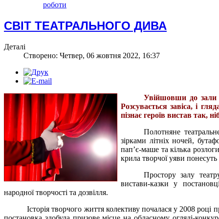
роботи
СВІТ ТЕАТРАЛЬНОГО ДИВА
Деталі
Створено: Четвер, 06 жовтня 2022, 16:37
Увійшовши до зали т
Розсувається завіса, і гля
пізнає героїв вистав так, н
Полотняне театральн
зірками літніх ночей, бутаф
пап’є-маше та кілька розлог
крила творчої уяви понесуть
Простору залу театр
вистави-казки у постановц
народної творчості та дозвілля.
Історія творчого життя колективу почалася у 2008 році 
постановка здобула призове місце на обласному огляді-конкур