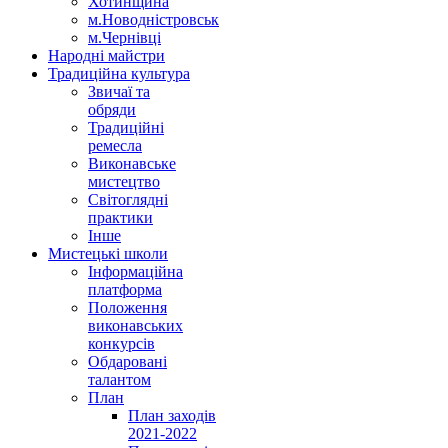
Хотинщина
м.Новодністровськ
м.Чернівці
Народні майстри
Традиційна культура
Звичаї та
обряди
Традиційні
ремесла
Виконавське
мистецтво
Світоглядні
практики
Інше
Мистецькі школи
Інформаційна
платформа
Положення
виконавських
конкурсів
Обдаровані
талантом
План
План заходів
2021-2022