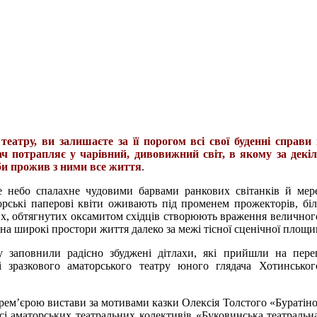
еатру, ви залишаєте за її порогом всі свої буденні справи 
дач потрапляє у чарівний, дивовижний світ, в якому за декі
іби прожив з ними все життя
.
е небо спалахне чудовими барвами ранкових світанків й ме
орські паперові квіти оживають під променем прожекторів, біл
их, обтягнутих оксамитом східців створюють враження величного
 на широкі простори життя далеко за межі тісної сценічної площи
у заповнили радісно збуджені дітлахи, які прийшли на пере
і зразкового аматорського театру юного глядача Хотинсько
прем’єрою вистави за мотивами казки Олексія Толстого «Буратіно
сі аматорських театральних колективів «Буковинська театральна