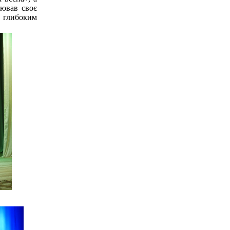
лював своє
з глибоким