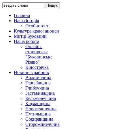
Головна
Наша історія
Особистості
Культура краю: анонси
Митці Буковини
Наша робота
Онлайн-
етнопроєкт
"Буковинське
Різдво"
Кінострічка
Новини з районів
Вижниччина
Герцаївщина
Глибоччина
Заставнівщина
Кельменеччина
Кіцманщина
Новоселиччина
Путильщина
Сокирянщина
Сторожинеччина