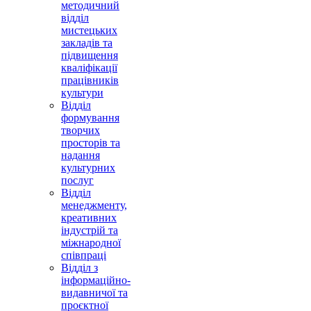
методичний
відділ
мистецьких
закладів та
підвищення
кваліфікації
працівників
культури
Відділ
формування
творчих
просторів та
надання
культурних
послуг
Відділ
менеджменту,
креативних
індустрій та
міжнародної
співпраці
Відділ з
інформаційно-
видавничої та
проєктної