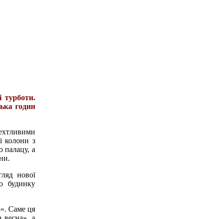
і турботи.
лька годин
рехтливими
і колони з
 палацу, а
ни.
гляд нової
го будинку
». Саме ця
 весна», а