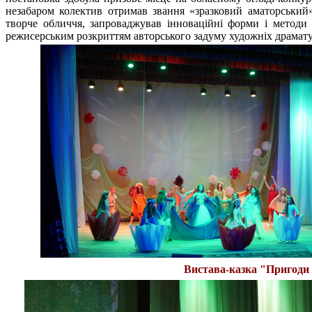
незабаром колектив отримав звання «зразковий аматорський»
творче обличчя, запроваджував інноваційні форми і методи
режисерським розкриттям авторського задуму художніх драмату
Вистава-казка "Пригоди Н