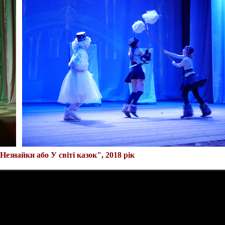
езнайки або У світі казок", 2018 рік