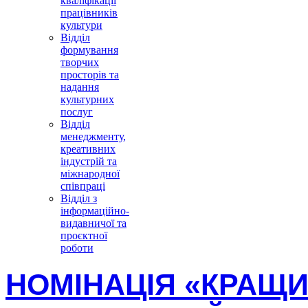
кваліфікації
працівників
культури
Відділ
формування
творчих
просторів та
надання
культурних
послуг
Відділ
менеджменту,
креативних
індустрій та
міжнародної
співпраці
Відділ з
інформаційно-
видавничої та
проєктної
роботи
НОМІНАЦІЯ «КРАЩ