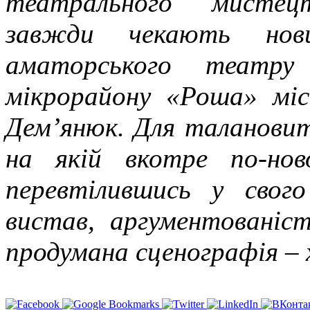
театрального мистец
завжди чекають нов
аматорського театру
мікрорайону «Роша» міс
Дем’янюк. Для талановит
на якій вкотре по-но
перевтілившись у свого
вистав, аргументованіст
продумана сценографія – 