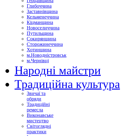
Герцаївщина
Глибоччина
Заставнівщина
Кельменеччина
Кіцманщина
Новоселиччина
Путильщина
Сокирянщина
Сторожинеччина
Хотинщина
м.Новодністровськ
м.Чернівці
Народні майстри
Традиційна культура
Звичаї та
обряди
Традиційні
ремесла
Виконавське
мистецтво
Світоглядні
практики