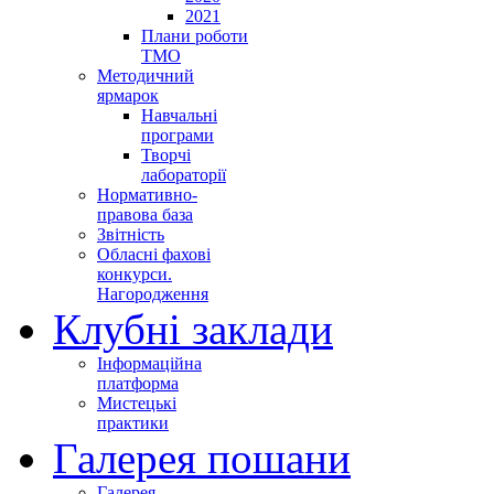
2021
Плани роботи
ТМО
Методичний
ярмарок
Навчальні
програми
Творчі
лабораторії
Нормативно-
правова база
Звітність
Обласні фахові
конкурси.
Нагородження
Клубні заклади
Інформаційна
платформа
Мистецькі
практики
Галерея пошани
Галерея