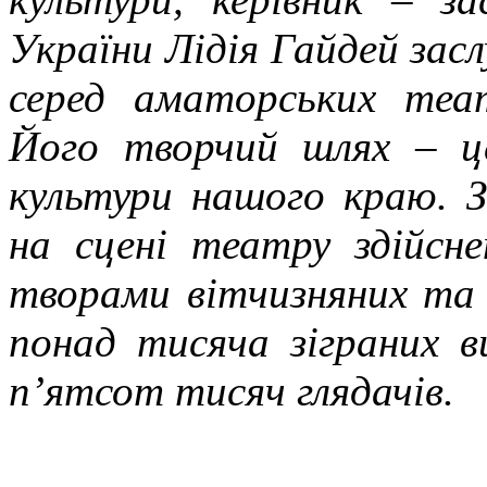
України Лідія Гайдей за
серед аматорських теат
Його творчий шлях – це
культури нашого краю. З
на сцені театру здійсн
творами вітчизняних та 
понад тисяча зіграних в
п’ятсот тисяч глядачів.