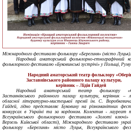
Міжнародного фестивалю фольклору «Берегиня» (місто Луцьк)
Народний аматорський фольклорно-етнографічний 
фольклорного фестивалю «Буковинські зустрічі» у Польщі, Руму
Народний аматорський театр фольклору «Обері
Заставнівського районного палацу культури,
керівник – Лідія Гайдей
Народний аматорський театр фольклору «О
Заставнівського районного палацу культури, керівник – 
обласної літературно-мистецької премії ім. С. Воробкевича
Гайдей, гідно представляє Буковину на різноманітних фест
конкурсах в Україні та за кордоном. Колектив - лауреат 
Всеукраїнського фольклорного фестивалю «Золоті ключі»
Верзель Київської області), Міжнародного фестивалю украї
фольклору «Берегиня» місто Луцьк, Всеукраїнського фе