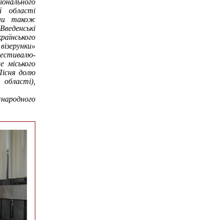
онального
ї області
они також
Введенські
аїнського
ізерунки»
естивалю-
е міського
Пісня долю
області),
народного