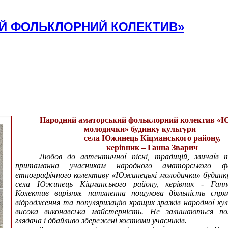
ИЙ ФОЛЬКЛОРНИЙ КОЛЕКТИВ»
Народний аматорський фольклорний колектив «
молодички» будинку культури
села Южинець Кіцманського району,
керівник – Ганна Зварич
Любов до автентичної пісні, традицій, звичаїв 
притаманна учасникам народного аматорського фо
етнографічного колективу «Южинецькі молодички» будинк
села Южинець Кіцманського району, керівник - Ганн
Колектив вирізняє натхненна пошукова діяльність спря
відродження та популяризацію кращих зразків народної ку
висока виконавська майстерність. Не залишаються по
глядача і дбайливо збережені костюми учасників.