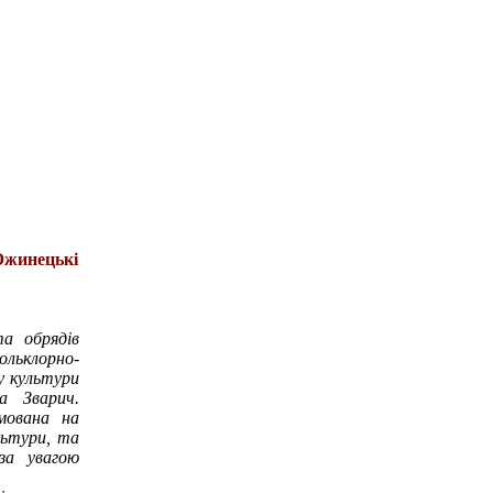
Южинецькі
та обрядів
льклорно-
у культури
а Зварич.
мована на
льтури, та
за увагою