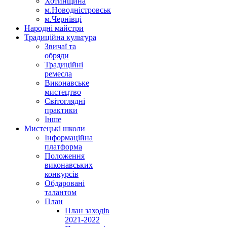
Хотинщина
м.Новодністровськ
м.Чернівці
Народні майстри
Традиційна культура
Звичаї та
обряди
Традиційні
ремесла
Виконавське
мистецтво
Світоглядні
практики
Інше
Мистецькі школи
Інформаційна
платформа
Положення
виконавських
конкурсів
Обдаровані
талантом
План
План заходів
2021-2022