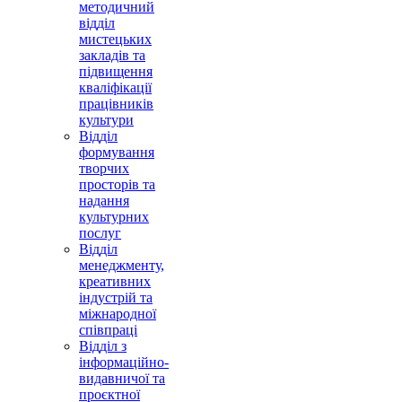
методичний
відділ
мистецьких
закладів та
підвищення
кваліфікації
працівників
культури
Відділ
формування
творчих
просторів та
надання
культурних
послуг
Відділ
менеджменту,
креативних
індустрій та
міжнародної
співпраці
Відділ з
інформаційно-
видавничої та
проєктної