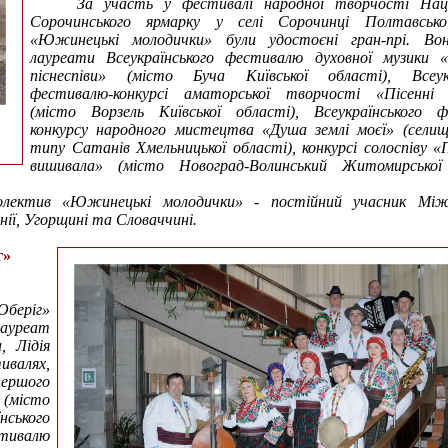
За участь у фестивалі народної творчості Наці
Сорочинського ярмарку у селі Сорочинці Полтавсько
«Южинецькі молодички» були удостоєні гран-прі. В
лауреати Всеукраїнського фестивалю духовної музики «
піснеспіви» (місто Буча Київської області), Всеукр
фестивалю-конкурсі аматорської творчості «Пісенні в
(місто Ворзель Київської області), Всеукраїнського ф
конкурсу народного мистецтва «Душа землі моєї» (селищ
типу Сатанів Хмельницької області), конкурсі солоспіву «
вишивала» (місто Новоград-Волинський Житомирської 
.
колектив «Южинецькі молодички» - постійний учасник Між
нії, Угорщині та Словаччині.
г»
беріг»
лауреат
, Лідія
ивалях,
першого
 (місто
нського
стивалю