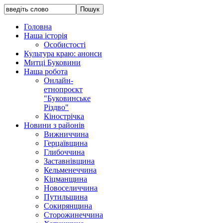
Головна
Наша історія
Особистості
Культура краю: анонси
Митці Буковини
Наша робота
Онлайн-
етнопроєкт
"Буковинське
Різдво"
Кінострічка
Новини з районів
Вижниччина
Герцаївщина
Глибоччина
Заставнівщина
Кельменеччина
Кіцманщина
Новоселиччина
Путильщина
Сокирянщина
Сторожинеччина