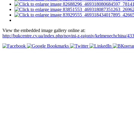
View the embedded image gallery online at:
http://bukcentre.cv.ua/index.php/novini-z-rajoniv/kelmenechchina/