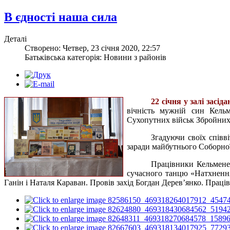
В єдності наша сила
Деталі
Створено: Четвер, 23 січня 2020, 22:57
Батьківська категорія: Новини з районів
22 січня у залі засі
вічність мужній син Кельм
Сухопутних військ Збройних 
Згадуючи своїх співві
заради майбутнього Соборної
Працівники Кельменец
сучасного танцю «Натхнення
Ганін і Наталя Караван. Провів захід Богдан Дерев’янко. Пра