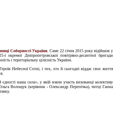
ічниці Соборності України
. Саме 22 січня 2015 року відійшов у
-ї окремої Дніпропетровської повітряно-десантної бригади
сть і територіальну цілісність України.
Героїв Небесної Сотні, і тих, хто й сьогодні віддає своє життя
я.
дності наша сила», у якій взяли участь вихованці колективу
Ольга Волощук (керівник - Олександр Перепічка), читці Ганна
тавку.