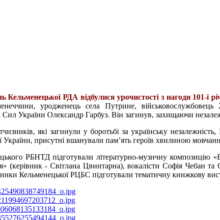
дань Кельменецької РДА відбулися урочистості з нагоди 101-ї р
енеччини, уродженець села Путрине, військовослужбовець 25
Сил України Олександр Гарбуз. Він загинув, захищаючи незалежні
тчизників, які загинули у боротьбі за українську незалежність, 
 України, присутні вшанували пам’ять героїв хвилиною мовчанн
ького РБНТД підготували літературно-музичну композицію «В є
» (керівник - Світлана Цвинтарна), вокалісти Софія Чебан та 
цівники Кельменецької РЦБС підготували тематичну книжкову вис