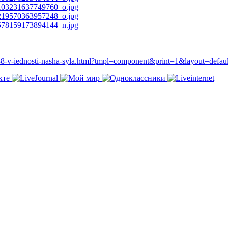
4338-v-iednosti-nasha-syla.html?tmpl=component&print=1&layout=defa