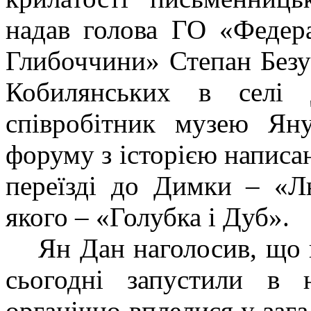
надав голова ГО «Федера
Глибоччини» Степан Безу
Кобилянських в селі 
співробітник музею Ян
форуму з історією написа
переїзді до Димки – «Л
якого – «Голубка і Дуб».
Ян Дан наголосив, що 
сьогодні запустили в 
органічно вплелися у зага