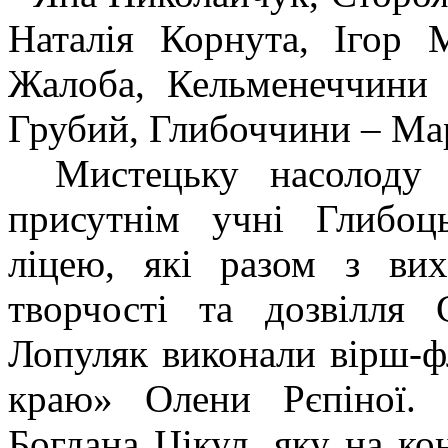
Наталія Корнута, Ігор
Жалоба, Кельменеччини
Грубий, Глибоччини – Мар
Мистецьку насолоду
присутнім учні Глибоць
ліцею, які разом з ви
творчості та дозвілл
Лопуляк виконали вірш-ф
краю» Олени Рєпіної. 
Богдана Цікул, яку на ко