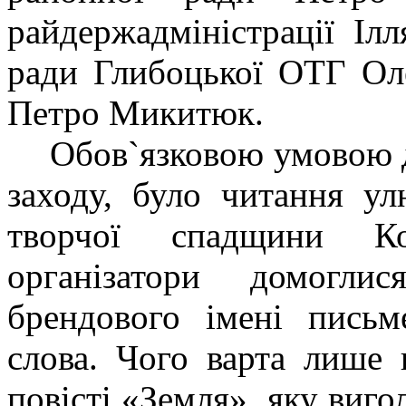
райдержадміністрації Іл
ради Глибоцької ОТГ Ол
Петро Микитюк.
Обов`язковою умовою дл
заходу, було читання ул
творчої спадщини Ко
організатори домогли
брендового імені письм
слова. Чого варта лише 
повісті «Земля», яку виг