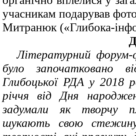
учасникам подарував фото
Митранюк («Глибока-інфо
Д
Літературний форум-
було започатковано в
Глибоцької РДА у 2018 ро
річчя від Дня народжен
задумали як творчу п
шукають свою стежину