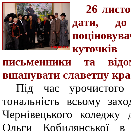
26 листо
дати, до
поціновува
куточкі
письменники та відо
вшанувати славетну кра
Під час урочистого
тональність всьому захо
Чернівецького коледжу 
Ольги Кобилянської в