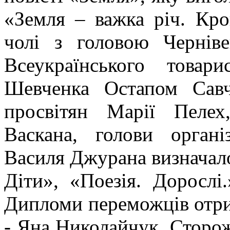
«Земля – важка річ. Кр
чолі з головою Черніве
Всеукраїнського товар
Шевченка Остапом Сав
просвітян Марії Пеле
Васкана, голови органі
Василя Джурана визначало
Діти», «Поезія. Дорослі.
Дипломи переможців отр
- Яна Николайчук, Сторо