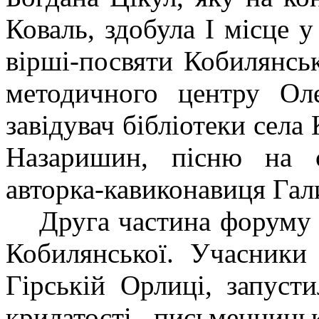
Коваль, здобула І місце у
вірші-посвяти Кобилянсь
методичного центру Оле
завідувач бібліотеки села
Назаришин, пісню на 
авторка-кавиконавиця Га
Друга частина форуму 
Кобилянської. Учасники
Гірській Орлиці, запуст
крилатості письменниць