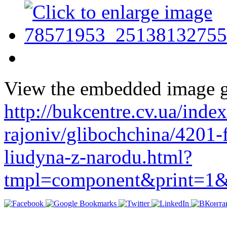
View the embedded image ga
http://bukcentre.cv.ua/inde
rajoniv/glibochchina/4201-f
liudyna-z-narodu.html?
tmpl=component&print=1&l