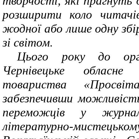
творчості, які прагнуть 
розширити коло читачі
жодної або лише одну збі
зі світом.
Цього року до орга
Чернівецьке обласне 
товариства «Просві
забезпечивши можливіст
переможців у журналі
літературно-мистецьк