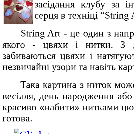
засідання клубу за і
серця в техніці “String 
String Art - це один з нап
якого - цвяхи і нитки. З 
забиваються цвяхи і натягуют
незвичайні узори та навіть кар
Така картина з ниток мож
весілля, день народження або
красиво «набити» нитками цю 
готова.