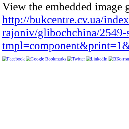
View the embedded image ga
http://bukcentre.cv.ua/inde
rajoniv/glibochchina/2549-s
tmpl=component&print=1&l