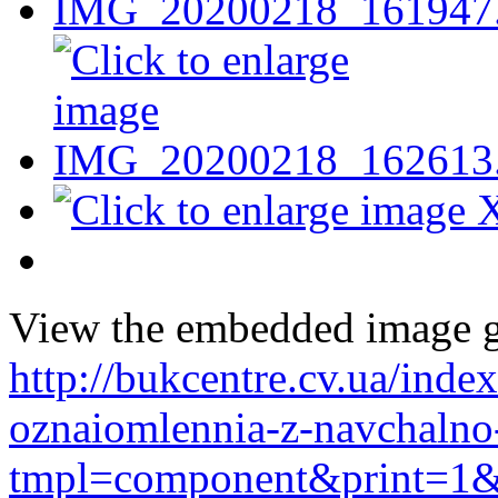
View the embedded image ga
http://bukcentre.cv.ua/inde
oznaiomlennia-z-navchalno
tmpl=component&print=1&l